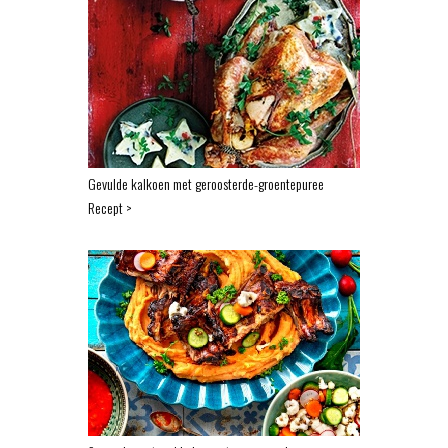
Gevulde kalkoen met geroosterde-groentepuree
Recept >