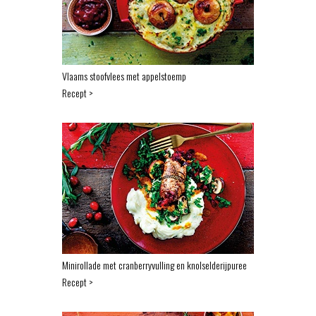
Vlaams stoofvlees met appelstoemp
Recept >
Minirollade met cranberryvulling en knolselderijpuree
Recept >