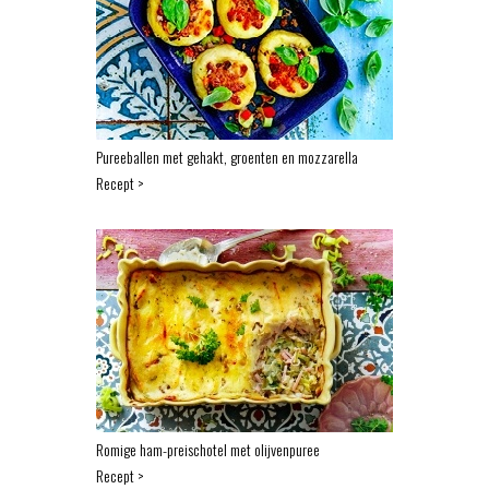
Pureeballen met gehakt, groenten en mozzarella
Recept >
Romige ham-preischotel met olijvenpuree
Recept >