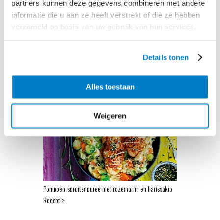
partners kunnen deze gegevens combineren met andere
informatie die u aan ze heeft verstrekt of die ze hebben
verzameld op basis van uw gebruik van hun services.
Pureegratin met tacogehakt en bonen
Details tonen
Recept >
Alles toestaan
Weigeren
Pompoen-spruitenpuree met rozemarijn en harissakip
Recept >