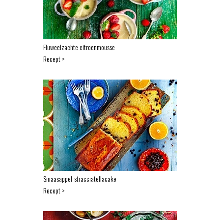
Fluweelzachte citroenmousse
Recept >
Sinaasappel-stracciatellacake
Recept >