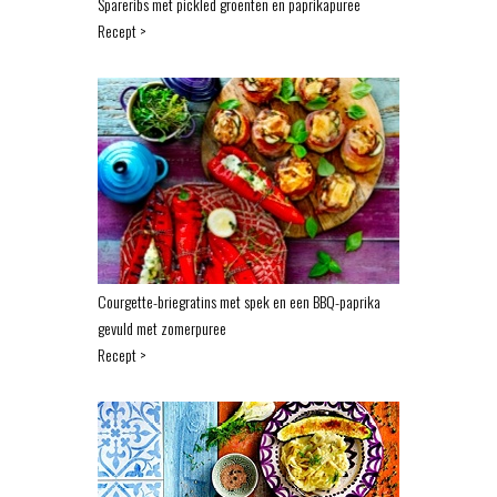
Spareribs met pickled groenten en paprikapuree
Recept >
Courgette-briegratins met spek en een BBQ-paprika
gevuld met zomerpuree
Recept >