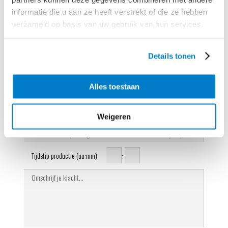
informatie die u aan ze heeft verstrekt of die ze hebben
verzameld op basis van uw gebruik van hun services.
Product
Details tonen
Alles toestaan
Verpakking beschikbaar
Ja
Nee
Weigeren
Tijdstip productie (uu:mm)
: