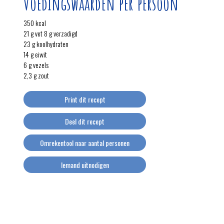
Voedingswaarden per persoon
350 kcal
21 g vet 8 g verzadigd
23 g koolhydraten
14 g eiwit
6 g vezels
2,3 g zout
Print dit recept
Deel dit recept
Omrekentool naar aantal personen
Iemand uitnodigen