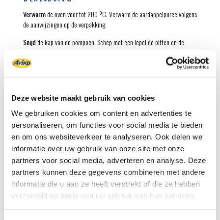
Verwarm
de oven voor tot 200 ºC. Verwarm de aardappelpuree volgens
de aanwijzingen op de verpakking.
Snijd
de kap van de pompoen. Schep met een lepel de pitten en de
draden uit de pompoen(en).
Hak
de tomaatjes, olijven en basilicum fijn. Rasp de kaas. Schep de
tomaatjes, olijven, basilicum en 50 gram van de kaas door de puree.
Breng op smaak met peper.
Deze website maakt gebruik van cookies
Schep
de puree in de uitgeholde pompoen(en). Bestrooi met de rest van
We gebruiken cookies om content en advertenties te
de parmezaan en besprenkel met de olijfolie.
personaliseren, om functies voor social media te bieden
Zet
de pompoen(en) op de bakplaat en leg de kapjes erbij. Rooster de
en om ons websiteverkeer te analyseren. Ook delen we
pompoen in de voorverwarmde oven in 30-45 minuten gaar, tot de punt
informatie over uw gebruik van onze site met onze
van een scherp mes makkelijk door de pompoen glijdt.
partners voor social media, adverteren en analyse. Deze
partners kunnen deze gegevens combineren met andere
Strooi
de rucola op een schaal. Zet er de pompoen(en) op en serveer
informatie die u aan ze heeft verstrekt of die ze hebben
met wat extra geraspte Parmezaanse kaas.
verzameld op basis van uw gebruik van hun services.
Snijd
de pompoen aan tafel met een scherp mes in mooie parten.