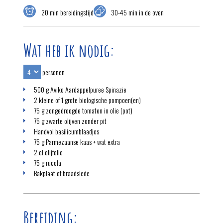
20 min bereidingstijd
30-45 min in de oven
Wat heb ik nodig:
personen
500 g Aviko Aardappelpuree Spinazie
2 kleine of 1 grote biologische pompoen(en)
75 g zongedroogde tomaten in olie (pot)
75 g zwarte olijven zonder pit
Handvol basilicumblaadjes
75 g Parmezaanse kaas + wat extra
2 el olijfolie
75 g rucola
Bakplaat of braadslede
Bereiding: