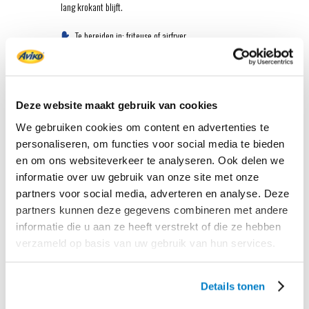
lang krokant blijft.
Te bereiden in: friteuse of airfryer.
Verkrijgbaar in 750 gram.
SuperCrunch
Deze website maakt gebruik van cookies
Airfryer Dunne Friet
We gebruiken cookies om content en advertenties te
personaliseren, om functies voor social media te bieden
en om ons websiteverkeer te analyseren. Ook delen we
informatie over uw gebruik van onze site met onze
partners voor social media, adverteren en analyse. Deze
partners kunnen deze gegevens combineren met andere
informatie die u aan ze heeft verstrekt of die ze hebben
verzameld op basis van uw gebruik van hun services.
Details tonen
SuperCrunch is de meest crunchy friet van Aviko.