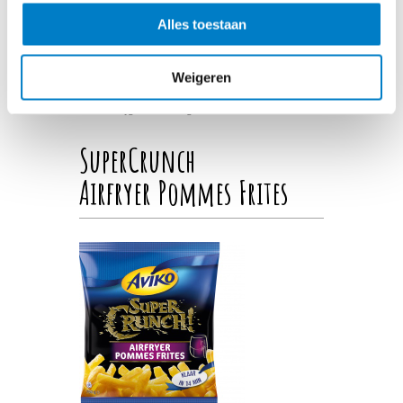
Airfryer Dunne Friet is speciaal ontwikkeld voor
Alles toestaan
iedereen die houdt van knapperige dunne friet uit de
airfryer. Ook na bereiding blijft deze extra lang krokant.
Weigeren
Te bereiden in: oven of airfryer.
Verkrijgbaar in 750 gram.
SuperCrunch
Airfryer Pommes Frites