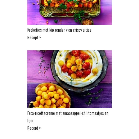
Kroketjes met kip rendang en crispy uitjes
Recept >
Feta-ricottacrème met sinaasappel-chilitomaatjes en
tijm
Recept >