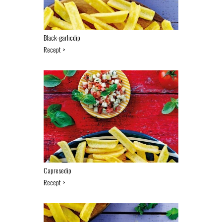
Black-garlicdip
Recept >
Capresedip
Recept >