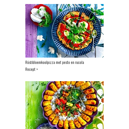
Röstibloemkoolpizza met pesto en rucola
Recept >