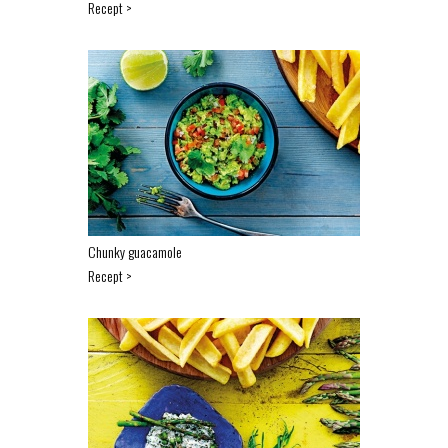
Recept >
Chunky guacamole
Recept >