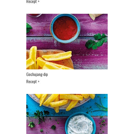
Recept >
Gochujang-dip
Recept >