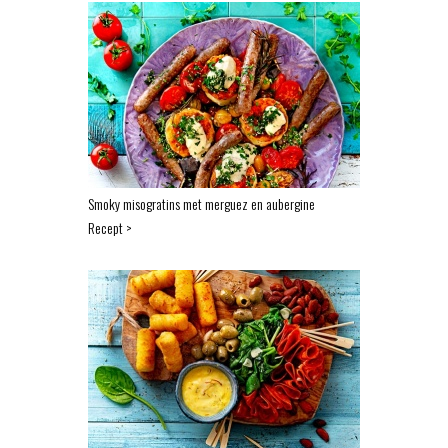
Smoky misogratins met merguez en aubergine
Recept >