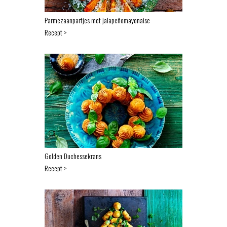
Parmezaanpartjes met jalapeñomayonaise
Recept >
Golden Duchessekrans
Recept >