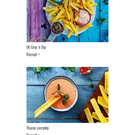
EK Grip ’n Dip
Recept >
Thaise currydip
Recept >