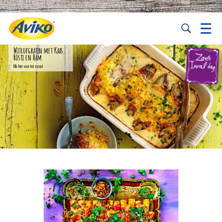
Hollandse snert met
rösti mini
Klik hier voor het recept