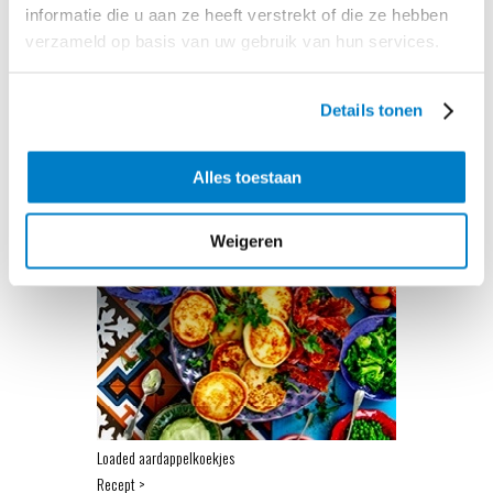
informatie die u aan ze heeft verstrekt of die ze hebben
verzameld op basis van uw gebruik van hun services.
Details tonen
Broccolischotel met rösti mini, spek en brie
Alles toestaan
Recept >
Weigeren
Loaded aardappelkoekjes
Recept >