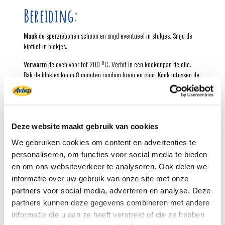
Bereiding:
Maak
de sperziebonen schoon en snijd eventueel in stukjes. Snijd de
kipfilet in blokjes.
Verwarm
de oven voor tot 200 ºC. Verhit in een koekenpan de olie.
Bak de blokjes kip in 8 minuten rondom bruin en gaar. Kook intussen de
sperziebonen in water met zout in 5-6 minuten beetgaar.
Verwarm
de aardappelpuree volgens de aanwijzingen op de verpakking.
Snipper de uien. Fruit de ui 2 minuten in het bakvet. Voeg de pindakaas
en de kokosmelk toe en verwarm al roerend tot een gladde saus.
Deze website maakt gebruik van cookies
Schenk de ketjap erbij en breng op smaak met peper of sambal.
We gebruiken cookies om content en advertenties te
Schep
de kipfilet en de sperziebonen door de pindasaus en doe in de
personaliseren, om functies voor social media te bieden
ingevette ovenschaal.
en om ons websiteverkeer te analyseren. Ook delen we
informatie over uw gebruik van onze site met onze
Dek
de saté af met de aardappelpuree. Strijk de puree met de bolle
partners voor social media, adverteren en analyse. Deze
kant van een vochtige lepel glad.
partners kunnen deze gegevens combineren met andere
Bak
de satéschotel in de voorverwarmde oven in 30 minuten goudbruin.
informatie die u aan ze heeft verstrekt of die ze hebben
Strooi halverwege de oventijd de uitjes over de puree, of strooi ze pas