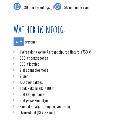
30 min bereidingstijd
30 min in de oven
Wat heb ik nodig:
personen
1 verpakking Aviko Aardappelpuree Naturel (750 g)
500 g sperziebonen
500 g kipfilet
2 el zonnebloemolie
2 uien
150 g pindakaas
1 blik kokosmelk (400 ml)
5 el ketjap manis
3 el gebakken uitjes
Sambal en atjar tjampoer, voor erbij
Ovenschaal (18 x 28 cm)