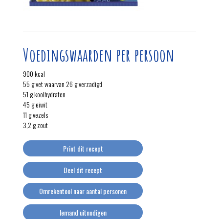
Voedingswaarden per persoon
900 kcal
55 g vet waarvan 26 g verzadigd
51 g koolhydraten
45 g eiwit
11 g vezels
3,2 g zout
Print dit recept
Deel dit recept
Omrekentool naar aantal personen
Iemand uitnodigen