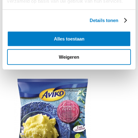
verzameld op basis van uw gebruik van hun services.
uit de oven over de satéschotel.
Serveer
de satéschotel met sambal, atjar tjampoer en wat extra uitjes.
Details tonen
Deze ovenschotel combineert alles waar het hele gezin dol op is:
kipfilet, sperziebonen, satésaus en aardappelpuree.
Alles toestaan
Benodigd product
Weigeren