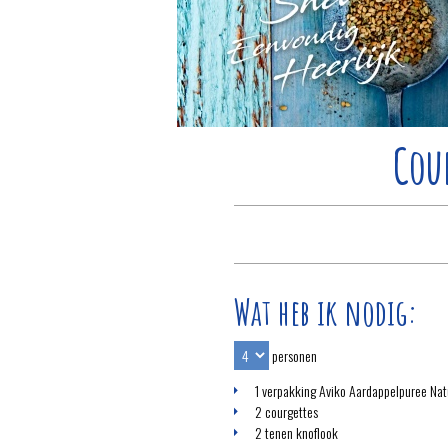
Cou
Wat heb ik nodig:
personen
1 verpakking Aviko Aardappelpuree Nat
2 courgettes
2 tenen knoflook