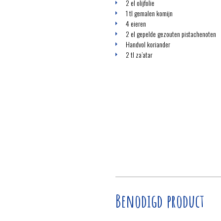
2 el olijfolie
1 tl gemalen komijn
4 eieren
2 el gepelde gezouten pistachenoten
Handvol koriander
2 tl za’atar
Benodigd product