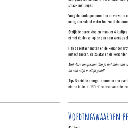
smaak met peper.
Voeg
de aardappelpuree toe en verwarm op
nodig een scheut water toe zodat de puree 
Strijk
de puree glad en maak er 4 kuiltjes 
ei met de deksel op de pan naar wens zach
Hak
de pistachenoten en de koriander gro
pistachenoten, de za’atar en de koriander.
Met deze eenpanner doe je het iedereen ee
en een eitje is altijd goed!
Tip:
Bereid de courgettepuree in een oven
eieren in de tot 180 ºC voorverwarmde ov
Voedingswaarden pe
410 kcal