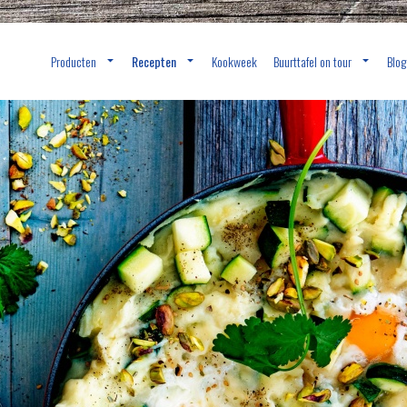
Producten
Recepten
Kookweek
Buurttafel on tour
Blog