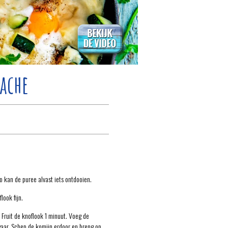
ache
o kan de puree alvast iets ontdooien.
look fijn.
 Fruit de knoflook 1 minuut. Voeg de
gaar. Schep de komijn erdoor en breng op