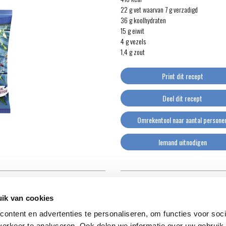
22 g vet waarvan 7 g verzadigd
36 g koolhydraten
15 g eiwit
4 g vezels
1,4 g zout
Print dit recept
Deel dit recept
Omrekentool naar aantal persone
Iemand uitnodigen
ik van cookies
ontent en advertenties te personaliseren, om functies voor soci
erkeer te analyseren. Ook delen we informatie over uw gebruik 