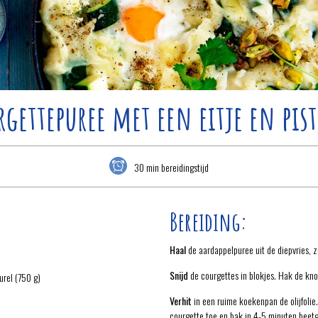
rgettepuree met een eitje en pist
30 min bereidingstijd
Bereiding:
Haal
de aardappelpuree uit de diepvries, z
Snijd
de courgettes in blokjes. Hak de knof
urel (750 g)
Verhit
in een ruime koekenpan de olijfolie.
courgette toe en bak in 4-5 minuten beet