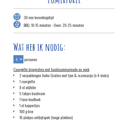
30 min bereidingstijd
BBQ: 10-15 minuten - Oven: 20-25 minuten
Wat heb ik nodig:
personen
Courgette-briegratins met basilicummarinade en spek
2 verpakkingen Aviko Gratins met tijm & rozemarijn (à 4 stuks)
1 courgette
8 el olijfolie
5 takjes basilicum
1 teen knoflook
1 el kappertjes
100 g brie
16 plakjes ontbijtspek (lange plakken)