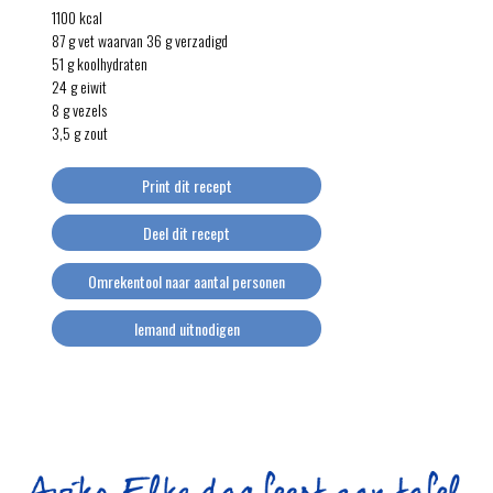
1100 kcal
87 g vet waarvan 36 g verzadigd
51 g koolhydraten
24 g eiwit
8 g vezels
3,5 g zout
Print dit recept
Deel dit recept
Omrekentool naar aantal personen
Iemand uitnodigen