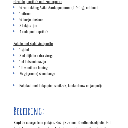
Gevulde paprika’s met zomerpuree
½ verpakking Aviko Aardappelpuree (à 750 g), ontdooid
1 citroen
½ bosje bieslook
3 takjes tijm
4 rode puntpaprika’s
Salade met sjalotvinaigrette
1 sjalot
3 el olijfolie extra vierge
1 el balsamicoazijn
1 tl vloeibare honing
75 g (groene) slamelange
Bakplaat met bakpapier, spuitzak, keukentouw en jampotje
Bereiding:
Snijd
de courgette in plakjes. Bestrijk ze met 3 eetlepels olijfolie. Gril