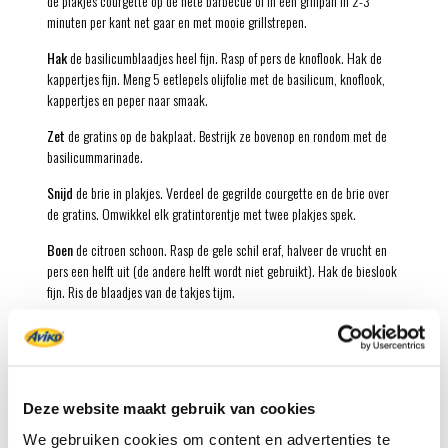
de plakjes courgette op de hete barbecue of in een grillpan in 2-3
minuten per kant net gaar en met mooie grillstrepen.
Hak
de basilicumblaadjes heel fijn. Rasp of pers de knoflook. Hak de
kappertjes fijn. Meng 5 eetlepels olijfolie met de basilicum, knoflook,
kappertjes en peper naar smaak.
Zet
de gratins op de bakplaat. Bestrijk ze bovenop en rondom met de
basilicummarinade.
Snijd
de brie in plakjes. Verdeel de gegrilde courgette en de brie over
de gratins. Omwikkel elk gratintorentje met twee plakjes spek.
Boen
de citroen schoon. Rasp de gele schil eraf, halveer de vrucht en
pers een helft uit (de andere helft wordt niet gebruikt). Hak de bieslook
fijn. Ris de blaadjes van de takjes tijm.
Roer
de ontdooide puree glad met 2 eetlepels citroensap. Schep er de
citroenrasp, bieslook en tijm door.
Snijd
de puntpaprika’s over bijna de hele zijkant in. Verwijder via de
inkeping voorzichtig de zaadlijsten. Vul de paprika’s met de
Deze website maakt gebruik van cookies
zomerpuree; dat gaat het makkelijkst met een spuitzak. Druk de
We gebruiken cookies om content en advertenties te
paprika’s dicht en omwikkel ze eventueel met een stukje keukentouw.