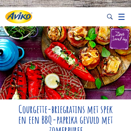
Courgette-briegratins met spek
en een BBQ-paprika gevuld met
zomerpuree