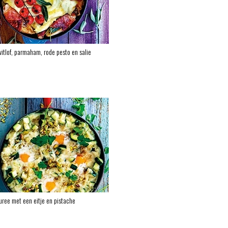
itlof, parmaham, rode pesto en salie
ree met een eitje en pistache