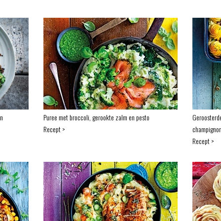
en
Puree met broccoli, gerookte zalm en pesto
Geroosterd
Recept >
champigno
Recept >