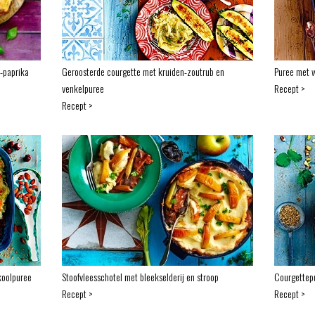
-paprika
Geroosterde courgette met kruiden-zoutrub en
Puree met w
venkelpuree
Recept >
Recept >
koolpuree
Stoofvleesschotel met bleekselderij en stroop
Courgettepu
Recept >
Recept >