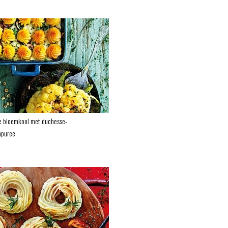
e bloemkool met duchesse-
npuree