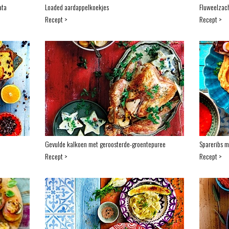
ata
Loaded aardappelkoekjes
Fluweelzac
Recept >
Recept >
Gevulde kalkoen met geroosterde-groentepuree
Spareribs m
Recept >
Recept >