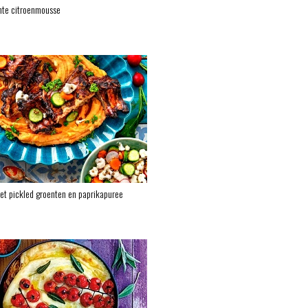
hte citroenmousse
et pickled groenten en paprikapuree