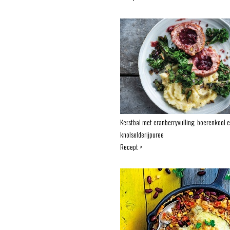
Kerstbal met cranberryvulling, boerenkool 
knolselderijpuree
Recept >