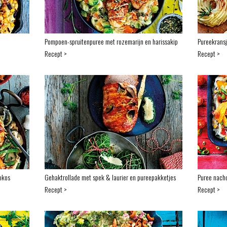
Pompoen-spruitenpuree met rozemarijn en harissakip
Pureekrans
Recept >
Recept >
okos
Gehaktrollade met spek & laurier en pureepakketjes
Puree nacho
Recept >
Recept >