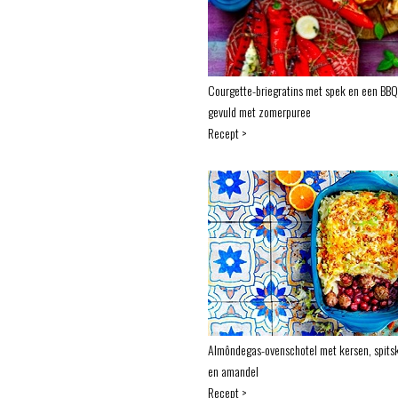
Courgette-briegratins met spek en een BBQ
gevuld met zomerpuree
Recept >
Almôndegas-ovenschotel met kersen, spits
en amandel
Recept >