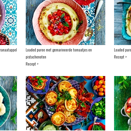
ranaatappel
Loaded puree met gemarineerde tomaatjes en
Loaded pure
pistachenoten
Recept >
Recept >