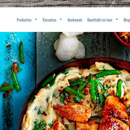
Producten
Recepten
Kookweek
Buurttafel on tour
Blog