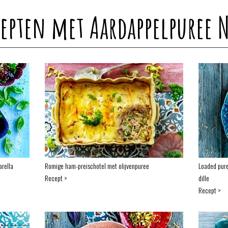
cepten met Aardappelpuree 
rella
Romige ham-preischotel met olijvenpuree
Loaded pure
Recept >
dille
Recept >