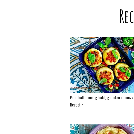
Re
Pureeballen met gehakt, groenten en mozza
Recept >