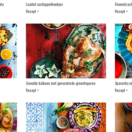
ata
Loaded aardappelkoekjes
Fluweelzac
Recept >
Recept >
Gevulde kalkoen met geroosterde-groentepuree
Spareribs m
Recept >
Recept >