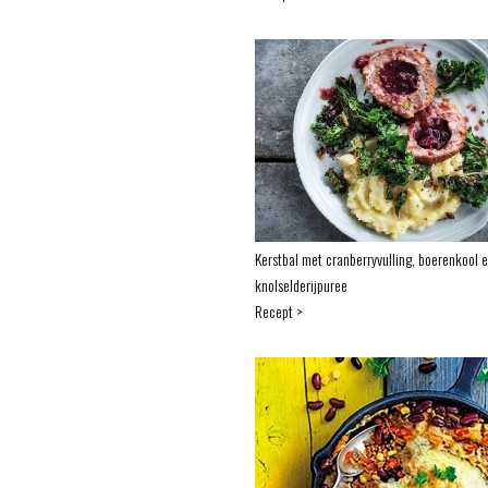
Kerstbal met cranberryvulling, boerenkool 
knolselderijpuree
Recept >