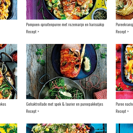
Pompoen-spruitenpuree met rozemarijn en harissakip
Pureekrans
Recept >
Recept >
okos
Gehaktrollade met spek & laurier en pureepakketjes
Puree nacho
Recept >
Recept >