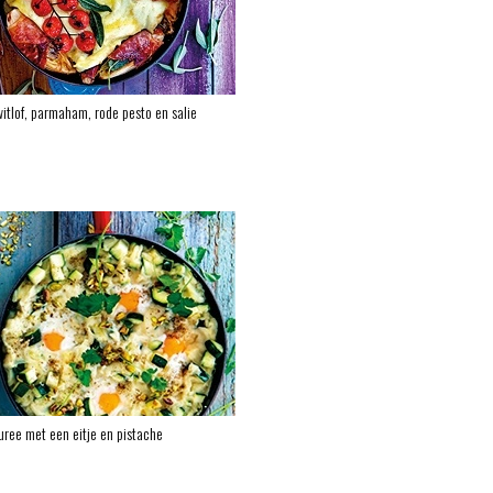
itlof, parmaham, rode pesto en salie
ree met een eitje en pistache