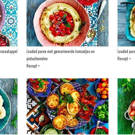
ranaatappel
Loaded puree met gemarineerde tomaatjes en
Loaded pure
pistachenoten
Recept >
Recept >