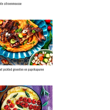
hte citroenmousse
et pickled groenten en paprikapuree