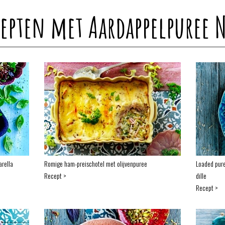
cepten met Aardappelpuree 
rella
Romige ham-preischotel met olijvenpuree
Loaded pure
Recept >
dille
Recept >