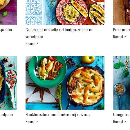
-paprika
Geroosterde courgette met kruiden-zoutrub en
Puree met w
venkelpuree
Recept >
Recept >
koolpuree
Stoofvleesschotel met bleekselderij en stroop
Courgettepu
Recept >
Recept >