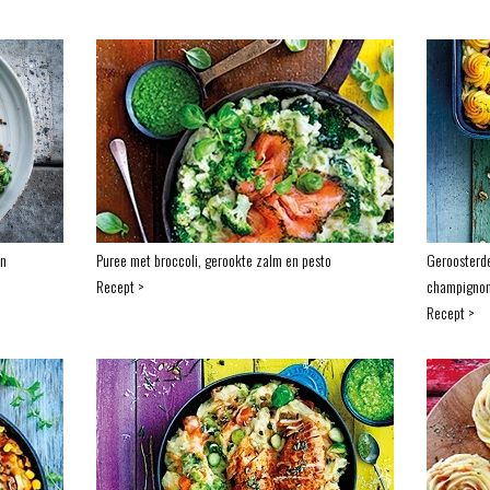
en
Puree met broccoli, gerookte zalm en pesto
Geroosterd
Recept >
champigno
Recept >