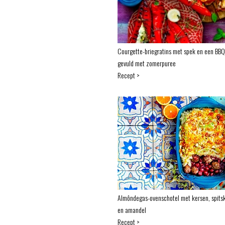
Courgette-briegratins met spek en een BBQ
gevuld met zomerpuree
Recept >
Almôndegas-ovenschotel met kersen, spits
en amandel
Recept >