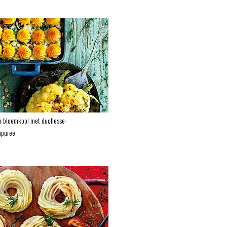
e bloemkool met duchesse-
npuree