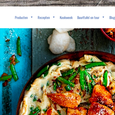
Producten
Recepten
Kookweek
Buurttafel on tour
Blog