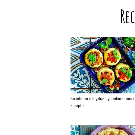
Re
Pureeballen met gehakt, groenten en mozza
Recept >