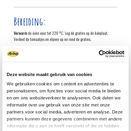
Bereiding:
Verwarm
de oven voor tot 220 ºC. Leg de gratins op de bakplaat.
Verdeel de tomaatjes en olijven op en rond de gratins.
Bak
de gratins in de voorverwarmde oven in 20-25 minuten goudbruin
en gaar.
Verhit
in een koekenpan 2 eetlepels olijfolie. Bestrooi de kipfilets met
zout en peper en bak ze in 5 minuten aan beide kanten bruin. Maal
Deze website maakt gebruik van cookies
intussen in de hakmolen de amandelen fijn.
We gebruiken cookies om content en advertenties te
Neem
de kipfilets uit de pan. Verhit nogmaals 2 eetlepels olijfolie in de
personaliseren, om functies voor social media te bieden
pan. Fruit de knoflook met de amandelen 1 minuut. Bestrooi met de
en om ons websiteverkeer te analyseren. Ook delen we
bloem.
informatie over uw gebruik van onze site met onze
Schenk
de wijn en vervolgens de bouillon al roerend in de pan. Breng
partners voor social media, adverteren en analyse. Deze
aan de kook en blijf roeren tot een gebonden saus ontstaat. Leg de
partners kunnen deze gegevens combineren met andere
kipfilets en de tijm in de saus en smoor de kip in nog 5-8 minuten
informatie die u aan ze heeft verstrekt of die ze hebben
gaar. Kook de broccoli in 5 minuten knapperig gaar.