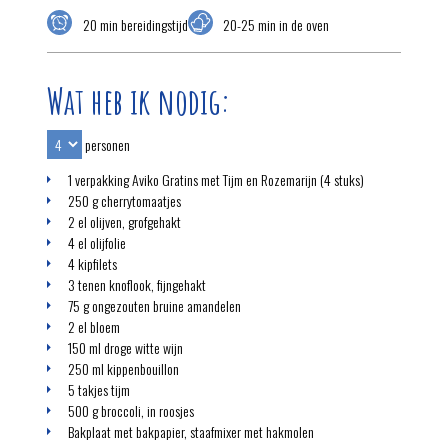
20 min bereidingstijd
20-25 min in de oven
Wat heb ik nodig:
personen
1 verpakking Aviko Gratins met Tijm en Rozemarijn (4 stuks)
250 g cherrytomaatjes
2 el olijven, grofgehakt
4 el olijfolie
4 kipfilets
3 tenen knoflook, fijngehakt
75 g ongezouten bruine amandelen
2 el bloem
150 ml droge witte wijn
250 ml kippenbouillon
5 takjes tijm
500 g broccoli, in roosjes
Bakplaat met bakpapier, staafmixer met hakmolen