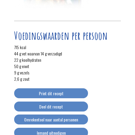
Voedingswaarden per persoon
715 kcal
44 g vet waarvan 14 g verzadigd
22 g koolhydraten
50 g eiwit
9 g vezels
2,6 g zout
Print dit recept
Deel dit recept
Omrekentool naar aantal personen
Iemand uitnodigen