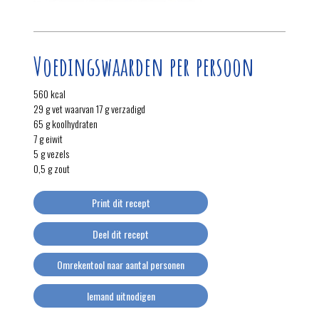
Voedingswaarden per persoon
560 kcal
29 g vet waarvan 17 g verzadigd
65 g koolhydraten
7 g eiwit
5 g vezels
0,5 g zout
Print dit recept
Deel dit recept
Omrekentool naar aantal personen
Iemand uitnodigen