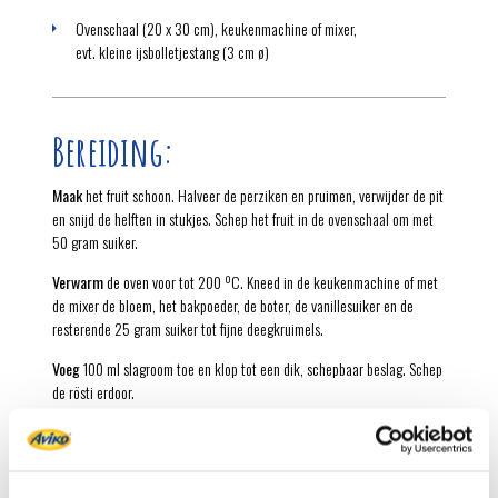
Ovenschaal (20 x 30 cm), keukenmachine of mixer,
evt. kleine ijsbolletjestang (3 cm ø)
Bereiding:
Maak
het fruit schoon. Halveer de perziken en pruimen, verwijder de pit
en snijd de helften in stukjes. Schep het fruit in de ovenschaal om met
50 gram suiker.
Verwarm
de oven voor tot 200 ºC. Kneed in de keukenmachine of met
de mixer de bloem, het bakpoeder, de boter, de vanillesuiker en de
resterende 25 gram suiker tot fijne deegkruimels.
Voeg
100 ml slagroom toe en klop tot een dik, schepbaar beslag. Schep
de rösti erdoor.
Schep
met een in koud water gedoopte kleine ijsbolletjestang (of
gebruik 2 dessertlepels) 8 dotten beslag op het fruit; zorg voor een
flinke tussenruimte want het beslag vloeit tijdens het bakken uit.