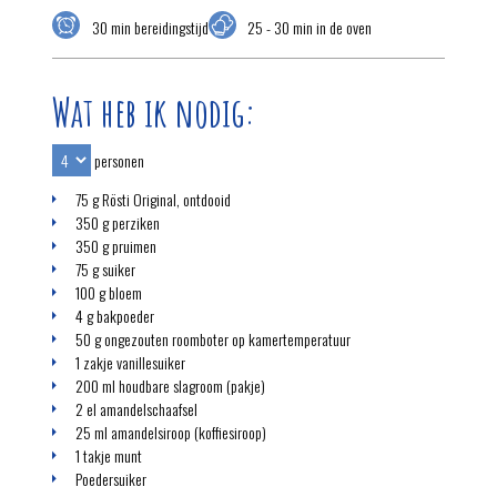
30 min bereidingstijd
25 - 30 min in de oven
Wat heb ik nodig:
personen
75 g Rösti Original, ontdooid
350 g perziken
350 g pruimen
75 g suiker
100 g bloem
4 g bakpoeder
50 g ongezouten roomboter op kamertemperatuur
1 zakje vanillesuiker
200 ml houdbare slagroom (pakje)
2 el amandelschaafsel
25 ml amandelsiroop (koffiesiroop)
1 takje munt
Poedersuiker