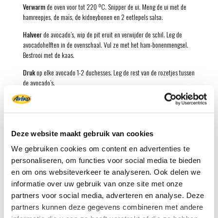
Verwarm
de oven voor tot 220 ºC. Snipper de ui. Meng de ui met de
hamreepjes, de maïs, de kidneybonen en 2 eetlepels salsa.
Halveer
de avocado’s, wip de pit eruit en verwijder de schil. Leg de
avocadohelften in de ovenschaal. Vul ze met het ham-bonenmengsel.
Bestrooi met de kaas.
Druk
op elke avocado 1-2 duchesses. Leg de rest van de rozetjes tussen
de avocado’s.
Bak
de gevulde avocado’s in de voorverwarmde oven in 15-20 minuten
goudbruin.
Leg
de avocado’s met de duchesses op een schaal. Hak de koriander
Deze website maakt gebruik van cookies
grof en bestrooi de avocado’s ermee. Serveer met de rest van de salsa.
We gebruiken cookies om content en advertenties te
Minder bekend, maar ontzettend lekker zijn avocado’s uit de oven. Warm
personaliseren, om functies voor social media te bieden
worden ze extra intens van smaak. Met een Mexicaanse vulling en getopt
en om ons websiteverkeer te analyseren. Ook delen we
met krokante duchesses is dit een heerlijke avondmaaltijd. De gesmolten
informatie over uw gebruik van onze site met onze
kaas zorgt dat de rozetjes stevig op de avocado’s blijven zitten.
partners voor social media, adverteren en analyse. Deze
Tip:
Vervang de hamreepjes eens door 150 gram rul gebakken gehakt.
partners kunnen deze gegevens combineren met andere
Liever vega? Vervang dan de hamreepjes door 100 gram zachte