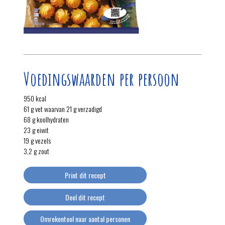
Voedingswaarden per persoon
950 kcal
61 g vet waarvan 21 g verzadigd
68 g koolhydraten
23 g eiwit
19 g vezels
3,2 g zout
Print dit recept
Deel dit recept
Omrekentool naar aantal personen