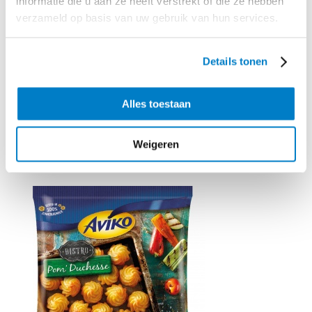
informatie die u aan ze heeft verstrekt of die ze hebben
geitenkaas.
verzameld op basis van uw gebruik van hun services.
Tip:
Sommige avocado’s hebben maar kleine holtes om te vullen.
Verdeel de vulling dan ook royaal over het snijvlak van de avocado.
Snijd eerst een plakje van de onderzijde, zo blijven de avocado’s stabiel
Details tonen
staan
Alles toestaan
Benodigd product
Weigeren