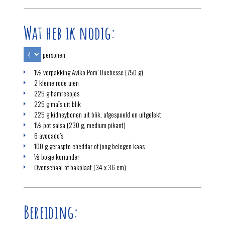
Wat heb ik nodig:
personen
1½ verpakking Aviko Pom’ Duchesse (750 g)
2 kleine rode uien
225 g hamreepjes
225 g maïs uit blik
225 g kidneybonen uit blik, afgespoeld en uitgelekt
1½ pot salsa (230 g, medium pikant)
6 avocado’s
100 g geraspte cheddar of jong belegen kaas
½ bosje koriander
Ovenschaal of bakplaat (34 x 36 cm)
Bereiding: