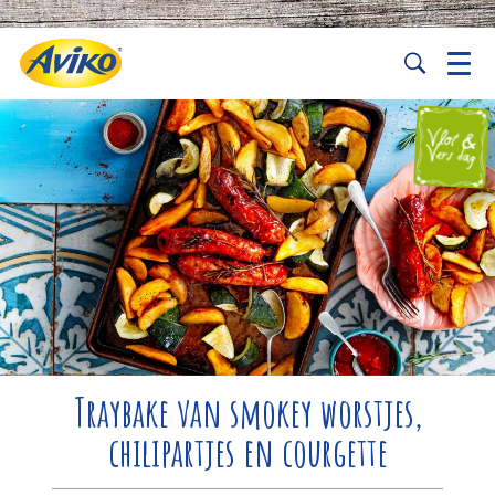
Traybake van smokey worstjes,
chilipartjes en courgette