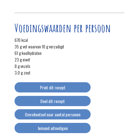
Voedingswaarden per persoon
670 kcal
35 g vet waarvan 10 g verzadigd
61 g koolhydraten
23 g eiwit
8 g vezels
3,0 g zout
Print dit recept
Deel dit recept
Omrekentool naar aantal personen
Iemand uitnodigen