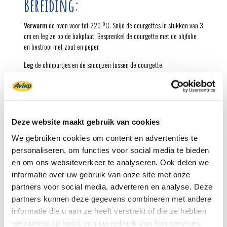
Bereiding:
Verwarm
de oven voor tot 220 ºC. Snijd de courgettes in stukken van 3
cm en leg ze op de bakplaat. Besprenkel de courgette met de olijfolie
en bestrooi met zout en peper.
Leg
de chilipartjes en de saucijzen tussen de courgette.
Meng
voor de marinade de tomatenketchup met de gembersiroop en
het gerookt paprikapoeder. Pers of rasp de knoflook erboven en meng
door de marinade. Bestrijk de saucijzen ermee.
Hak
of knip de rozemarijn grof en steek de toefjes tussen de groenten
Deze website maakt gebruik van cookies
en chilipartjes.
We gebruiken cookies om content en advertenties te
personaliseren, om functies voor social media te bieden
Bak
de chilipartjes met de courgette en de saucijzen in de
voorverwarmde oven in 20 minuten mooi bruin en gaar.
en om ons websiteverkeer te analyseren. Ook delen we
informatie over uw gebruik van onze site met onze
Weinig tijd? Verdeel wat chilipartjes met groenten en snel gemarineerde
partners voor social media, adverteren en analyse. Deze
saucijzen over een bakplaat, en de oven doet de rest!
partners kunnen deze gegevens combineren met andere
Tip:
Maak een dubbele portie van de smokey marinade en serveer de
informatie die u aan ze heeft verstrekt of die ze hebben
helft als dipsaus bij de traybake.
verzameld op basis van uw gebruik van hun services.