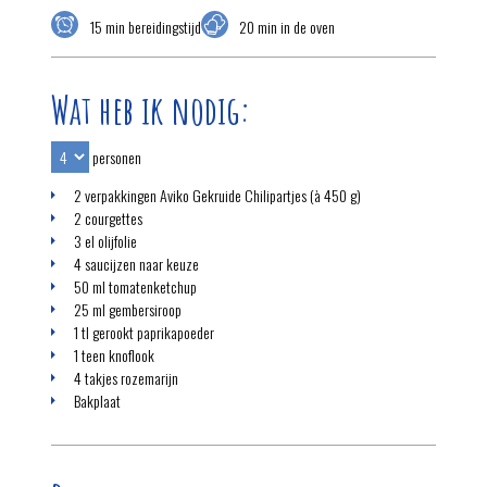
15 min bereidingstijd
20 min in de oven
Wat heb ik nodig:
personen
2 verpakkingen Aviko Gekruide Chilipartjes (à 450 g)
2 courgettes
3 el olijfolie
4 saucijzen naar keuze
50 ml tomatenketchup
25 ml gembersiroop
1 tl gerookt paprikapoeder
1 teen knoflook
4 takjes rozemarijn
Bakplaat