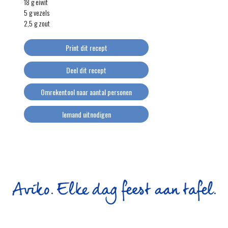
18 g eiwit
5 g vezels
2,5 g zout
Print dit recept
Deel dit recept
Omrekentool naar aantal personen
Iemand uitnodigen