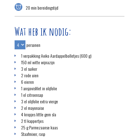
20 min bereidingstijd
Wat heb ik nodig:
personen
1 verpakking Aviko Aardappelbolletjes (600 g)
150 ml witte wijnazijn
3 el suiker
2 rode uien
6 eieren
1 ansjovisfilet in olijfolie
1 el citroensap
3 el olijfolie extra vierge
2 el mayonaise
4 kropjes little gem sla
2 tl kappertjes
25 g Parmezaanse kaas
Staafmixer, rasp