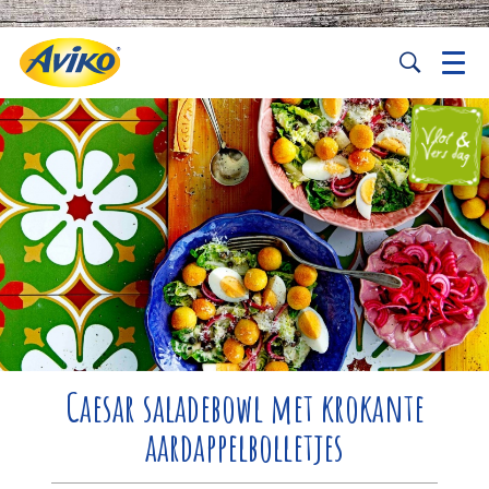
Caesar saladebowl met krokante
aardappelbolletjes