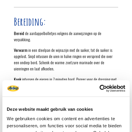
Bereiding:
Bereid
de aardappelbolletjes volgens de aanwijzingen op de
verpakking.
Verwarm
in een steelpan de wijnazijn met de suiker, tot de suiker is
opgelost. Snijd intussen de uien in halve ringen en verspreid die over
een ondiep bord. Schenk de warme zoetzure marinade over de
uienringen en laat afkoelen.
Kook
intussen de eieren in 7 minuten hard. Pureer voor de dressing met
de staafmixer de ansjovisfilet met het citroensap, de olijfolie en de
mayonaise. Breng op smaak met peper.
Pel
de eieren en snijd ze in partjes. Snijd de sla in reepjes. Maak de sla
aan met de dressing.
Deze website maakt gebruik van cookies
Verdeel
de salade over 4 kommen. Verdeel er ook de zoetzure
We gebruiken cookies om content en advertenties te
uienringen, de partjes ei en de kappertjes over.
personaliseren, om functies voor social media te bieden