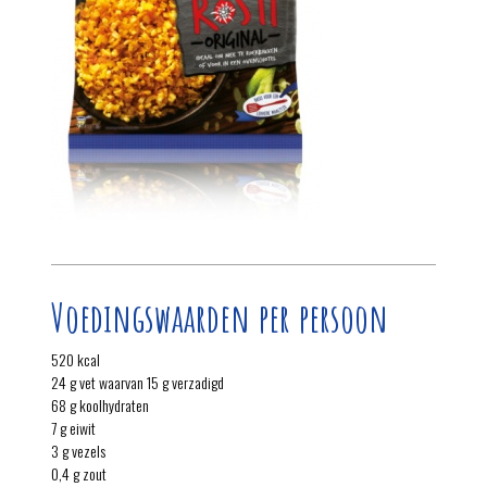
Voedingswaarden per persoon
520 kcal
24 g vet waarvan 15 g verzadigd
68 g koolhydraten
7 g eiwit
3 g vezels
0,4 g zout