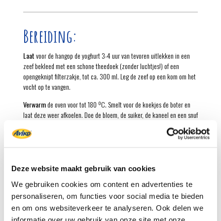
Bereiding:
Laat
voor de hangop de yoghurt 3-4 uur van tevoren uitlekken in een
zeef bekleed met een schone theedoek (zonder luchtjes!) of een
opengeknipt filterzakje, tot ca. 300 ml. Leg de zeef op een kom om het
vocht op te vangen.
Verwarm
de oven voor tot 180 ºC. Smelt voor de koekjes de boter en
laat deze weer afkoelen. Doe de bloem, de suiker, de kaneel en een snuf
zout in een kom. Voeg de gesmolten boter en 2 eetlepels water toe en
roer met een vork tot een glad en dik beslag. Schep er de rösti door.
Schep
met 2 theelepels 12 bergjes röstibeslag op de bakplaten. Druk ze
iets plat; dit gaat eenvoudig met de achterkant van een vochtige lepel.
Deze website maakt gebruik van cookies
Bak de koekjes in de voorverwarmde oven in 8-10 minuten goudbruin en
gaar. Leg ze uit de oven op een taartrooster - voorzichtig: ze zijn nog
We gebruiken cookies om content en advertenties te
zacht en snel breekbaar! - en laat ze afkoelen en knapperig worden.
personaliseren, om functies voor social media te bieden
en om ons websiteverkeer te analyseren. Ook delen we
Besmeer
de cake met de jam. Snijd de cake in blokjes en verdeel over
informatie over uw gebruik van onze site met onze