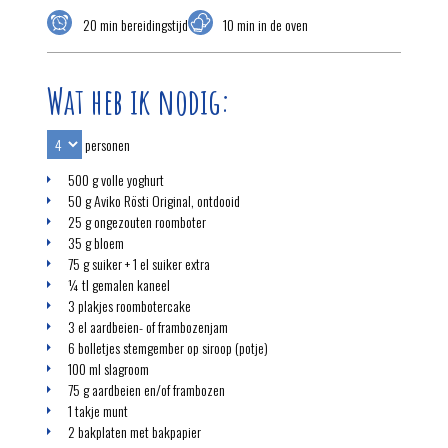
20 min bereidingstijd
10 min in de oven
Wat heb ik nodig:
personen
500 g volle yoghurt
50 g Aviko Rösti Original, ontdooid
25 g ongezouten roomboter
35 g bloem
75 g suiker + 1 el suiker extra
¼ tl gemalen kaneel
3 plakjes roombotercake
3 el aardbeien- of frambozenjam
6 bolletjes stemgember op siroop (potje)
100 ml slagroom
75 g aardbeien en/of frambozen
1 takje munt
2 bakplaten met bakpapier