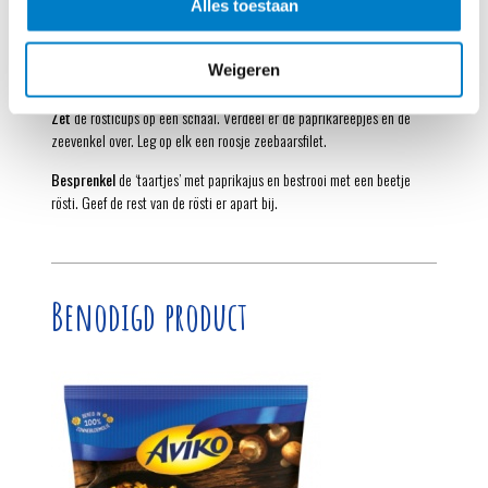
Alles toestaan
Verhit
intussen in een ruime koekenpan 2 eetlepels olijfolie. Bak de
resterende ½ zak rösti in 10-15 minuten goudbruin en gaar. Verhit in
een wok de laatste eetlepel olijfolie. Bak de zeevenkel in 1 minuut al
Weigeren
omscheppend beetgaar.
Zet
de rösticups op een schaal. Verdeel er de paprikareepjes en de
zeevenkel over. Leg op elk een roosje zeebaarsfilet.
Besprenkel
de ‘taartjes’ met paprikajus en bestrooi met een beetje
rösti. Geef de rest van de rösti er apart bij.
Benodigd product