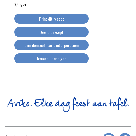
3,6 g zout
Print dit recept
Deel dit recept
Omrekentool naar aantal personen
Iemand uitnodigen