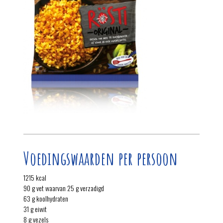
Voedingswaarden per persoon
1215 kcal
90 g vet waarvan 25 g verzadigd
63 g koolhydraten
31 g eiwit
8 g vezels