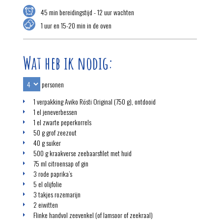
45 min bereidingstijd - 12 uur wachten
1 uur en 15-20 min in de oven
Wat heb ik nodig:
personen
1 verpakking Aviko Rösti Original (750 g), ontdooid
1 el jeneverbessen
1 el zwarte peperkorrels
50 g grof zeezout
40 g suiker
500 g kraakverse zeebaarsfilet met huid
75 ml citroensap of gin
3 rode paprika’s
5 el olijfolie
3 takjes rozemarijn
2 eiwitten
Flinke handvol zeevenkel (of lamsoor of zeekraal)