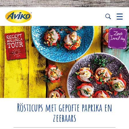
Rösticups met gepofte paprika en
zeebaars