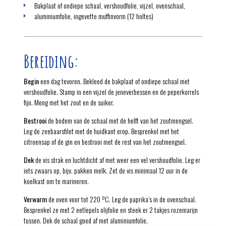
Bakplaat of ondiepe schaal, vershoudfolie, vijzel, ovenschaal,
aluminiumfolie, ingevette muffinvorm (12 holtes)
Bereiding:
Begin
een dag tevoren. Bekleed de bakplaat of ondiepe schaal met
vershoudfolie. Stamp in een vijzel de jeneverbessen en de peperkorrels
fijn. Meng met het zout en de suiker.
Bestrooi
de bodem van de schaal met de helft van het zoutmengsel.
Leg de zeebaarsfilet met de huidkant erop. Besprenkel met het
citroensap of de gin en bestrooi met de rest van het zoutmengsel.
Dek
de vis strak en luchtdicht af met weer een vel vershoudfolie. Leg er
iets zwaars op, bijv. pakken melk. Zet de vis minimaal 12 uur in de
koelkast om te marineren.
Verwarm
de oven voor tot 220 ºC. Leg de paprika’s in de ovenschaal.
Besprenkel ze met 2 eetlepels olijfolie en steek er 2 takjes rozemarijn
tussen. Dek de schaal goed af met aluminiumfolie.