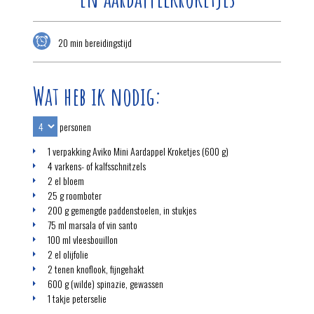
20 min bereidingstijd
Wat heb ik nodig:
personen
1 verpakking Aviko Mini Aardappel Kroketjes (600 g)
4 varkens- of kalfsschnitzels
2 el bloem
25 g roomboter
200 g gemengde paddenstoelen, in stukjes
75 ml marsala of vin santo
100 ml vleesbouillon
2 el olijfolie
2 tenen knoflook, fijngehakt
600 g (wilde) spinazie, gewassen
1 takje peterselie