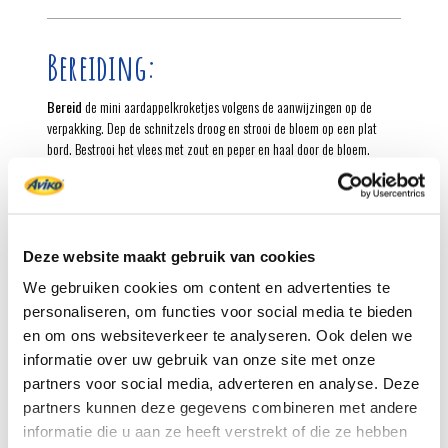
Bereiding:
Bereid
​de mini aardappelkroketjes volgens de aanwijzingen op de
verpakking. Dep de schnitzels droog en strooi de bloem op een plat
bord. Bestrooi het vlees met zout en peper en haal door de bloem.
Smelt
in een koekenpan de boter. Bak het vlees aan beide kanten bruin
aan en neem uit de pan. Bak in het bakvet de paddenstoelen 3 minuten.
Schenk
de wijn erbij en schraap de aanbaksels met een spatel los. Voeg
Deze website maakt gebruik van cookies
ook de bouillon toe. Leg het vlees terug in de pan en stoof de schnitzels
in 10 minuten gaar.
We gebruiken cookies om content en advertenties te
personaliseren, om functies voor social media te bieden
Verhit
in een hapjespan de olijfolie. Fruit de knoflook 1 minuut. Voeg de
en om ons websiteverkeer te analyseren. Ook delen we
spinazie in handzame porties toe en laat het blad in 3-4 minuten al
informatie over uw gebruik van onze site met onze
omscheppend iets slinken. Breng op smaak met zout en peper.
partners voor social media, adverteren en analyse. Deze
Neem
het vlees uit de pan en laat de jus tot de gewenste dikte inkoken.
partners kunnen deze gegevens combineren met andere
Hak de peterselie fijn. Verdeel de schnitzels met de paddenstoelen en
informatie die u aan ze heeft verstrekt of die ze hebben
de jus over 4 borden. Bestrooi met de peterselie. Schep er de spinazie