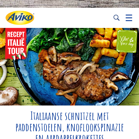
Italiaanse schnitzel met
paddenstoelen, knoflookspinazie
en aardappelkroketjes