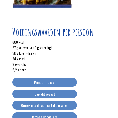
Voedingswaarden per persoon
600 kcal
27 g vet waarvan 7 g verzadigd
50 g koolhydraten
34 g eiwit
8 g vezels
2,2 g zout
Print dit recept
Deel dit recept
Omrekentool naar aantal personen
Iemand uitnodigen