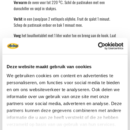
Verwarm
de oven voor tot 220 ºC. Schil de pastinaken met een
dunschiller en snijd in stukjes.
Verhit
in een (soep)pan 2 eetlepels olijfolie. Fruit de sjalot 1 minuut.
Schep de pastinaak erdoor en bak 1 minuut mee.
Voeg
het bouillontablet met 1 liter water toe en breng aan de kook. Laat
15 minuten zachtjes koken tot de pastinaak gaar is. Strooi intussen de
rösti op de bakplaat en bak in de voorverwarmde oven in 15-20 minuten
goudbruin en krokant.
Verhit
in een koekenpan de laatste eetlepel olijfolie. Bak de pancetta in
Deze website maakt gebruik van cookies
5 minuten knapperig uit. Voeg de rozemarijnnaaldjes toe en bak nog 1
We gebruiken cookies om content en advertenties te
minuut. Pureer de soep met de staafmixer en breng op smaak met zout
en peper. Schep de pancetta door de rösti.
personaliseren, om functies voor social media te bieden
en om ons websiteverkeer te analyseren. Ook delen we
Schep
de soep in 4 kommen. Verdeel het röstimengsel erover. Maak de
informatie over uw gebruik van onze site met onze
soep eventueel af met een straaltje extra vierge olijfolie.
partners voor social media, adverteren en analyse. Deze
Tip:
Voeg voor een extra feestelijk accent na het pureren 100 ml droge
partners kunnen deze gegevens combineren met andere
witte wijn of slagroom toe aan de soep. Warm de soep nog even.
informatie die u aan ze heeft verstrekt of die ze hebben
verzameld op basis van uw gebruik van hun services.