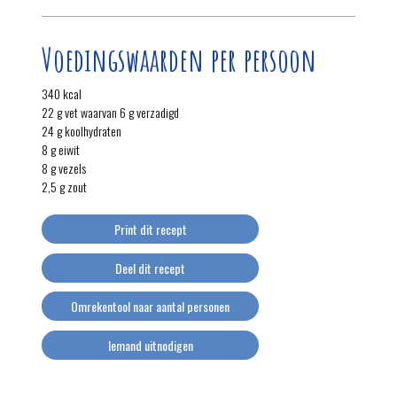
Voedingswaarden per persoon
340 kcal
22 g vet waarvan 6 g verzadigd
24 g koolhydraten
8 g eiwit
8 g vezels
2,5 g zout
Print dit recept
Deel dit recept
Omrekentool naar aantal personen
Iemand uitnodigen