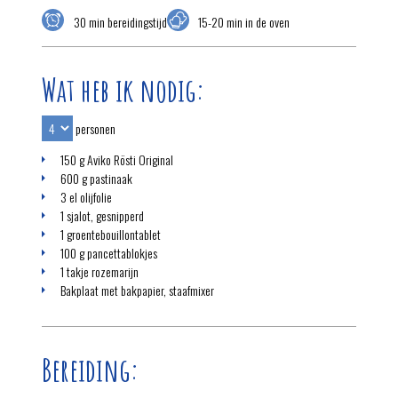
30 min bereidingstijd
15-20 min in de oven
Wat heb ik nodig:
personen
150 g Aviko Rösti Original
600 g pastinaak
3 el olijfolie
1 sjalot, gesnipperd
1 groentebouillontablet
100 g pancettablokjes
1 takje rozemarijn
Bakplaat met bakpapier, staafmixer
Bereiding: