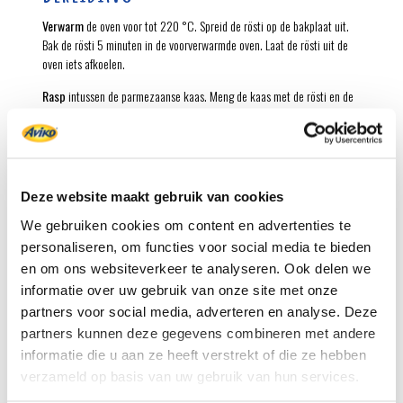
Verwarm
de oven voor tot 220 °C. Spreid de rösti op de bakplaat uit.
Bak de rösti 5 minuten in de voorverwarmde oven. Laat de rösti uit de
oven iets afkoelen.
Rasp
intussen de parmezaanse kaas. Meng de kaas met de rösti en de
oregano. Vorm van het rösti-kaasmengsel 8 bergjes op de bakplaat en
strijk ze met de bolle kant van de lepe uit tot dunne koekjes.
Bak
de rösti-parmezaankoekjes in de voorverwarmde oven in 5-7
minuten goudbruin. Laat de koekjes uit de oven 5 minuten op de
Deze website maakt gebruik van cookies
bakplaat iets afkoelen en knapperig worden.
We gebruiken cookies om content en advertenties te
Verdeel
de carpaccio over 4 borden. Rangschik de sla, tomaatjes en
personaliseren, om functies voor social media te bieden
kappertjes erop. Besprenkel de carpaccio met de olijfolie en bestrooi
en om ons websiteverkeer te analyseren. Ook delen we
met peper naar smaak.
informatie over uw gebruik van onze site met onze
Garneer
elk bord met een rösti-parmezaankoekje. Serveer de rest van
partners voor social media, adverteren en analyse. Deze
de koekjes apart erbij.
partners kunnen deze gegevens combineren met andere
informatie die u aan ze heeft verstrekt of die ze hebben
verzameld op basis van uw gebruik van hun services.