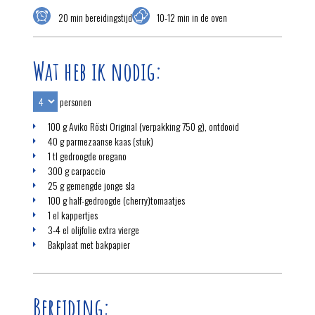
20 min bereidingstijd
10-12 min in de oven
Wat heb ik nodig:
personen
100 g Aviko Rösti Original (verpakking 750 g), ontdooid
40 g parmezaanse kaas (stuk)
1 tl gedroogde oregano
300 g carpaccio
25 g gemengde jonge sla
100 g half-gedroogde (cherry)tomaatjes
1 el kappertjes
3-4 el olijfolie extra vierge
Bakplaat met bakpapier
Bereiding: