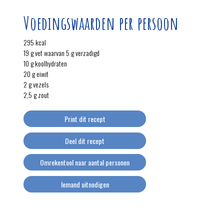
Voedingswaarden per persoon
295 kcal
19 g vet waarvan 5 g verzadigd
10 g koolhydraten
20 g eiwit
2 g vezels
2,5 g zout
Print dit recept
Deel dit recept
Omrekentool naar aantal personen
Iemand uitnodigen