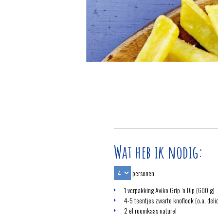
Wat heb ik nodig:
personen
1 verpakking Aviko Grip ’n Dip (600 g)
4-5 teentjes zwarte knoflook (o.a. del
2 el roomkaas naturel