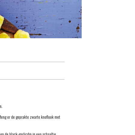
n.
Meng er de geprakte zwarte knoflook met
p de black-garlicdip in een schaaltje.