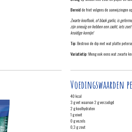
Bereid
de friet volgens de aanwijzingen o
Zwarte knoflook, of black garlic, is gefer
zijn smeuïg en hebben een zacht, iets zoet
kruidige komijn!
Tip:
Bestrooi de dip met wat platte peterse
Variatietip:
Meng ook eens wat zwarte knof
Voedingswaarden pe
40 kcal
3 g vet waarvan 2 g verzadigd
2 g koolhydraten
1 g eiwit
0 g vezels
0,3 g zout