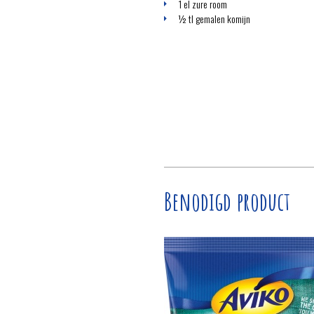
1 el zure room
½ tl gemalen komijn
Benodigd product