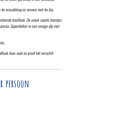
p de verpakking en serveer met de dip.
menteerde knoflook. De uniek zwarte teentjes
 aroma. Superlekker in een romige dip met
lie.
look door aioli en proef het verschil!
r persoon