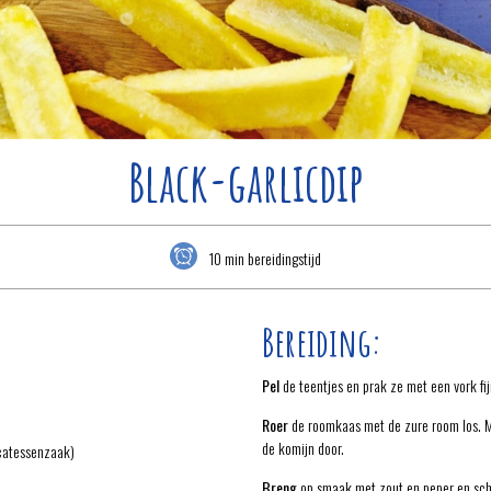
Black-garlicdip
10 min bereidingstijd
Bereiding:
Pel
de teentjes en prak ze met een vork fij
Roer
de roomkaas met de zure room los. 
de komijn door.
icatessenzaak)
Breng
op smaak met zout en peper en sche