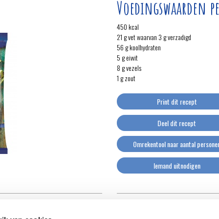
Voedingswaarden pe
450 kcal
21 g vet waarvan 3 g verzadigd
56 g koolhydraten
5 g eiwit
8 g vezels
1 g zout
Print dit recept
Deel dit recept
Omrekentool naar aantal persone
Iemand uitnodigen