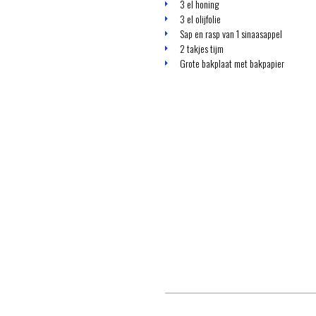
3 el honing
3 el olijfolie
Sap en rasp van 1 sinaasappel
2 takjes tijm
Grote bakplaat met bakpapier