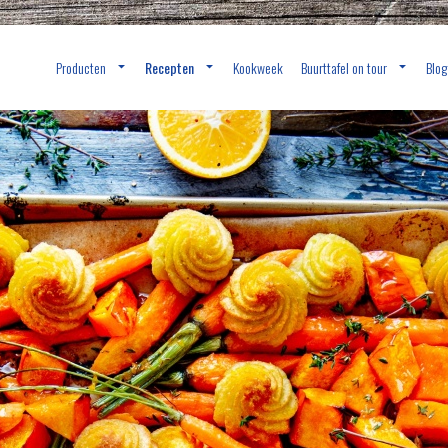
Producten
Recepten
Kookweek
Buurttafel on tour
Blog