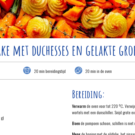
ake met duchesses en gelakte gr
20 min bereidingstijd
20 min in de oven
Bereiding:
Verwarm
de oven voor tot 220 ºC. Verwij
wortels met een dunschiller. Snijd grote 
 g)
Boen
de pompoen schoon, schillen is niet n
Meng
de honing met de olijfolie, het sina