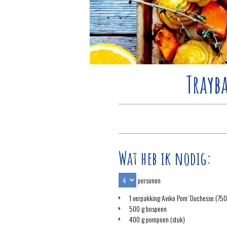
Trayb
Wat heb ik nodig:
personen
1 verpakking Aviko Pom’ Duchesse (750
500 g bospeen
400 g pompoen (stuk)