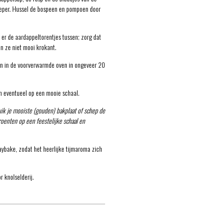
peper. Hussel de bospeen en pompoen door
 er de aardappeltorentjes tussen; zorg dat
n ze niet mooi krokant.
en in de voorverwarmde oven in ongeveer 20
n eventueel op een mooie schaal.
uik je mooiste (gouden) bakplaat of schep de
oenten op een feestelijke schaal en
raybake, zodat het heerlijke tijmaroma zich
 knolselderij.