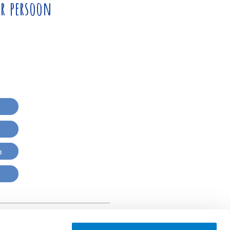
r persoon
n