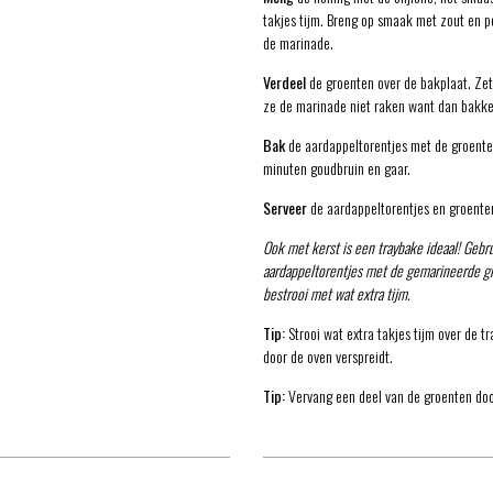
takjes tijm. Breng op smaak met zout en 
de marinade.
Verdeel
de groenten over de bakplaat. Zet
ze de marinade niet raken want dan bakke
Bak
de aardappeltorentjes met de groent
minuten goudbruin en gaar.
Serveer
de aardappeltorentjes en groente
Ook met kerst is een traybake ideaal! Gebr
aardappeltorentjes met de gemarineerde gr
bestrooi met wat extra tijm.
Tip:
Strooi wat extra takjes tijm over de t
door de oven verspreidt.
Tip:
Vervang een deel van de groenten door