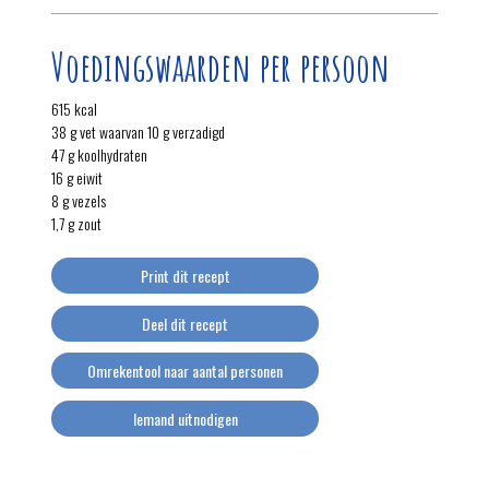
Voedingswaarden per persoon
615 kcal
38 g vet waarvan 10 g verzadigd
47 g koolhydraten
16 g eiwit
8 g vezels
1,7 g zout
Print dit recept
Deel dit recept
Omrekentool naar aantal personen
Iemand uitnodigen