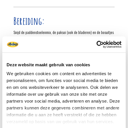
Bereiding:
Snijd de paddenstoelenmix, de paksoi (ook de bladeren) en de bosuitjes
in niet te kleine stukken
Bak de rösti in 5-8 min. goudbruin, in een scheutje olijfolie/bakboter
Bak gelijktijdig de verse groenten in 5 min. in olijfolie, op middelhoog
vuur
Deze website maakt gebruik van cookies
We gebruiken cookies om content en advertenties te
Meng de groenten en rösti en voeg naar smaak zout en peper toe
personaliseren, om functies voor social media te bieden
Op het laatste moment de in blokjes gesneden roquefort verdelen
en om ons websiteverkeer te analyseren. Ook delen we
informatie over uw gebruik van onze site met onze
Serveer er de frisse salade bij
partners voor social media, adverteren en analyse. Deze
partners kunnen deze gegevens combineren met andere
Wijnsuggestie: een stevige Chardonnay
informatie die u aan ze heeft verstrekt of die ze hebben
verzameld op basis van uw gebruik van hun services.