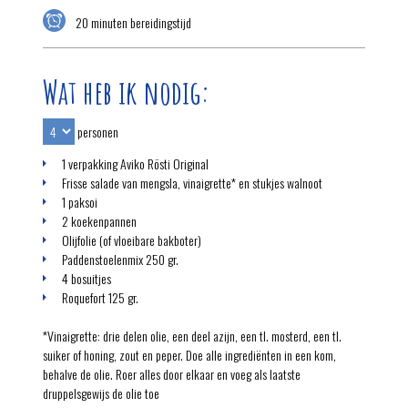
20 minuten bereidingstijd
Wat heb ik nodig:
personen
1 verpakking Aviko Rösti Original
Frisse salade van mengsla, vinaigrette* en stukjes walnoot
1 paksoi
2 koekenpannen
Olijfolie (of vloeibare bakboter)
Paddenstoelenmix 250 gr.
4 bosuitjes
Roquefort 125 gr.
*Vinaigrette: drie delen olie, een deel azijn, een tl. mosterd, een tl.
suiker of honing, zout en peper. Doe alle ingrediënten in een kom,
behalve de olie. Roer alles door elkaar en voeg als laatste
druppelsgewijs de olie toe