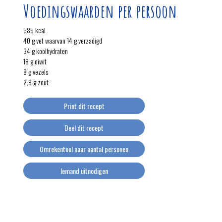
Voedingswaarden per persoon
585 kcal
40 g vet waarvan 14 g verzadigd
34 g koolhydraten
18 g eiwit
8 g vezels
2,8 g zout
Print dit recept
Deel dit recept
Omrekentool naar aantal personen
Iemand uitnodigen