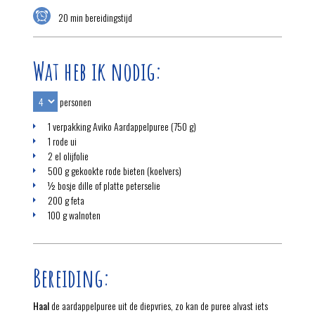
20 min bereidingstijd
Wat heb ik nodig:
personen
1 verpakking Aviko Aardappelpuree (750 g)
1 rode ui
2 el olijfolie
500 g gekookte rode bieten (koelvers)
½ bosje dille of platte peterselie
200 g feta
100 g walnoten
Bereiding:
Haal
de aardappelpuree uit de diepvries, zo kan de puree alvast iets