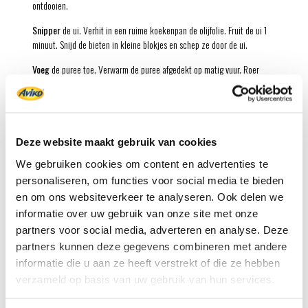
ontdooien.
Snipper
de ui. Verhit in een ruime koekenpan de olijfolie. Fruit de ui 1
minuut. Snijd de bieten in kleine blokjes en schep ze door de ui.
Voeg
de puree toe. Verwarm de puree afgedekt op matig vuur. Roer
regelmatig, voeg indien nodig een scheut water toe zodat de puree
romig en smeuïg blijft. Hak intussen de dille fijn.
Neem
de pan van het vuur. Verkruimel de feta grof boven de pan en
bestrooi met de dille. Schep de bietenpuree goed om en breng op
Deze website maakt gebruik van cookies
smaak met zout en peper. Bestrooi met de walnoten.
We gebruiken cookies om content en advertenties te
Liever met vlees? Laat de feta weg. Bak met de ui 1 rookworst (ca. 285
personaliseren, om functies voor social media te bieden
g) in blokjes gesneden mee. Spek- of hamblokjes zijn ook lekker door
en om ons websiteverkeer te analyseren. Ook delen we
bietenpuree.
informatie over uw gebruik van onze site met onze
Ultiem comfort op drukke dagen: een eenpanner met puree, biet, feta en
partners voor social media, adverteren en analyse. Deze
walnoten.
partners kunnen deze gegevens combineren met andere
informatie die u aan ze heeft verstrekt of die ze hebben
Variatietip:
Ook lekker met Aviko Aardappelpuree Spinazie.
verzameld op basis van uw gebruik van hun services.
Tip:
Schep 150 gram Griekse yoghurt door de bietenpuree voor een fris-