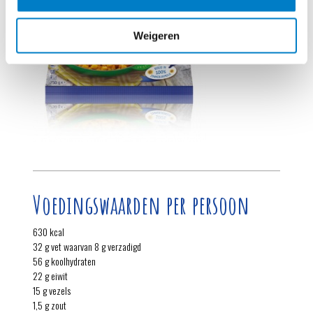
Weigeren
Voedingswaarden per persoon
630 kcal
32 g vet waarvan 8 g verzadigd
56 g koolhydraten
22 g eiwit
15 g vezels
1,5 g zout