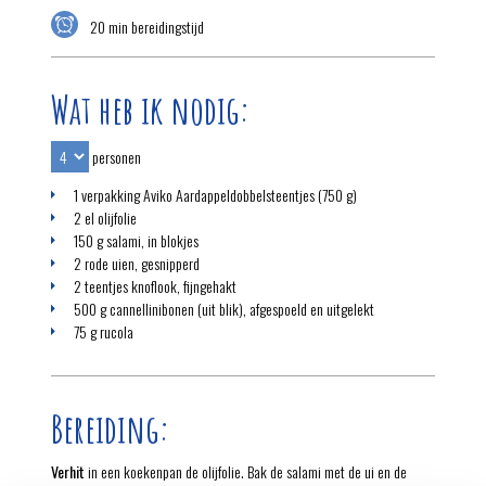
20 min bereidingstijd
Wat heb ik nodig:
personen
1 verpakking Aviko Aardappeldobbelsteentjes (750 g)
2 el olijfolie
150 g salami, in blokjes
2 rode uien, gesnipperd
2 teentjes knoflook, fijngehakt
500 g cannellinibonen (uit blik), afgespoeld en uitgelekt
75 g rucola
Bereiding:
Verhit
in een koekenpan de olijfolie. Bak de salami met de ui en de