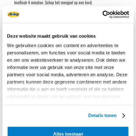
knoflook 4 minuten. Schep het mengsel op een bord.
Bak
de aardappelblokjes in het bakvet in 10-15 minuten goudbruin en
gaar. Schep er de bonen met de salami en ui door en warm nog 2
minuten goed door. Breng op smaak met peper.
Deze website maakt gebruik van cookies
Meng
vlak voor serveren de rucola door de bonenschotel.
We gebruiken cookies om content en advertenties te
Tip:
Voeg met de rucola ook eens 2 el groene pesto toe voor een extra
personaliseren, om functies voor social media te bieden
rijke smaak.
en om ons websiteverkeer te analyseren. Ook delen we
informatie over uw gebruik van onze site met onze
partners voor social media, adverteren en analyse. Deze
Benodigd product
partners kunnen deze gegevens combineren met andere
informatie die u aan ze heeft verstrekt of die ze hebben
verzameld op basis van uw gebruik van hun services.
Details tonen
Alles toestaan