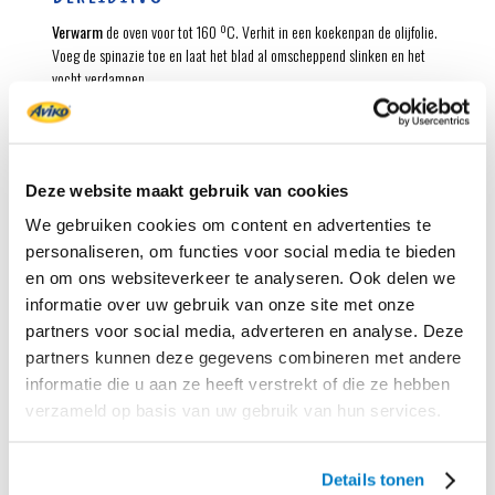
Verwarm
de oven voor tot 160 ºC. Verhit in een koekenpan de olijfolie.
Voeg de spinazie toe en laat het blad al omscheppend slinken en het
vocht verdampen.
Klop
de eieren los met de melk. Meng er de ricotta, de Parmezaanse
kaas en de spinazie door. Breng op smaak met zout en peper.
Verdeel
het spinaziemengsel met de zoete aardappelblokjes over de
Deze website maakt gebruik van cookies
pasteibakjes.
We gebruiken cookies om content en advertenties te
Bak
de quichettes in de voorverwarmde oven in 20-25 minuten
personaliseren, om functies voor social media te bieden
goudbruin en gaar.
en om ons websiteverkeer te analyseren. Ook delen we
informatie over uw gebruik van onze site met onze
Pasteibakjes zijn ideaal om snel kleine quiches mee te maken. Vul ze
met een romig ricotta-spinaziemengsel en elegante zoete
partners voor social media, adverteren en analyse. Deze
aardappelblokjes. Perfect als feestgerecht.
partners kunnen deze gegevens combineren met andere
informatie die u aan ze heeft verstrekt of die ze hebben
Tip:
Lekker met een groene salade met frisse vinaigrette.
verzameld op basis van uw gebruik van hun services.
Details tonen