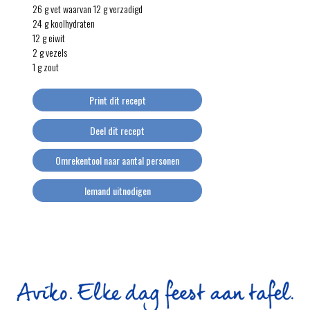
26 g vet waarvan 12 g verzadigd
24 g koolhydraten
12 g eiwit
2 g vezels
1 g zout
Print dit recept
Deel dit recept
Omrekentool naar aantal personen
Iemand uitnodigen