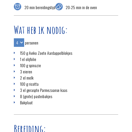
20 min bereidingstijd
20-25 min in de oven
Wat heb ik nodig:
personen
150 g Aviko Zoete Aardappelblokjes
1 el olijfolie
100 g spinazie
3 eieren
2 el melk
100 g ricotta
3 el geraspte Parmezaanse kaas
8 (grote) pasteibakjes
Bakplaat
Bereiding: