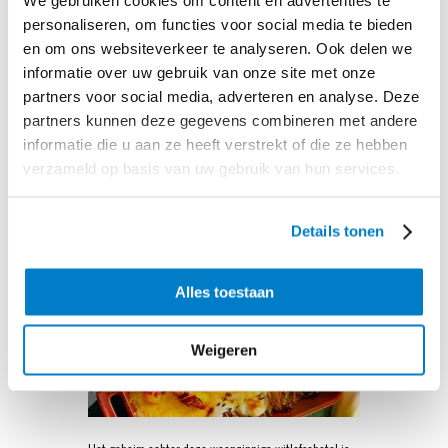
We gebruiken cookies om content en advertenties te
personaliseren, om functies voor social media te bieden
en om ons websiteverkeer te analyseren. Ook delen we
informatie over uw gebruik van onze site met onze
partners voor social media, adverteren en analyse. Deze
partners kunnen deze gegevens combineren met andere
informatie die u aan ze heeft verstrekt of die ze hebben
Klassieker met een twist
verzameld op basis van uw gebruik van hun services.
Details tonen
Alles toestaan
Weigeren