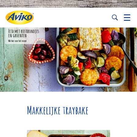
Feta met röstirondjes
en groenten
Klik hier voor het recept
Makkelijke traybake