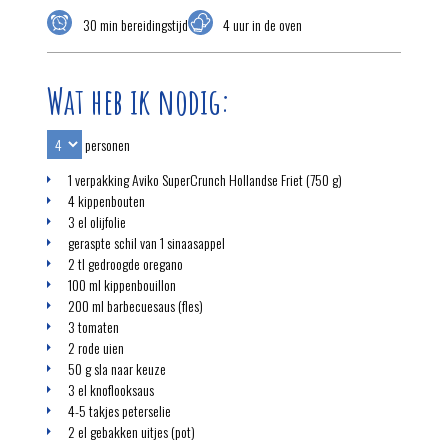
30 min bereidingstijd
4 uur in de oven
Wat heb ik nodig:
personen
1 verpakking Aviko SuperCrunch Hollandse Friet (750 g)
4 kippenbouten
3 el olijfolie
geraspte schil van 1 sinaasappel
2 tl gedroogde oregano
100 ml kippenbouillon
200 ml barbecuesaus (fles)
3 tomaten
2 rode uien
50 g sla naar keuze
3 el knoflooksaus
4-5 takjes peterselie
2 el gebakken uitjes (pot)