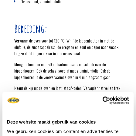
Ovenschaal, aluminiumfolie
Bereiding:
Verwarm
de oven voor tot 120 °C. Wrijf de kippenbouten in met de
olijfolie, de sinaasappelrasp, de oregano en zout en peper naar smaak.
Leg ze dicht tegen elkaar in een ovenschaal.
Meng
de bouillon met 50 ml barbecuesaus en schenk over de
kippenbouten. Dek de schaal goed af met aluminiumfolie. Bak de
kippenbouten in de voorverwarmde oven in 4 uur langzaam gaar.
Neem
de kip uit de oven en laat iets afkoelen. Verwijder het vel en trek
met twee vorken het vlees van de botjes en in kleine stukjes uit elkaar.
Bewaar de kip voor later gebruik afgedekt in de koelkast. Invriezen kan
ook!
Bereid
de friet volgens de aanwijzingen op de verpakking. Verwarm
Deze website maakt gebruik van cookies
intussen de pulled chicken met de resterende 150 ml barbecuesaus.
Snijd de tomaten in kwarten en de uien in reepjes.
We gebruiken cookies om content en advertenties te