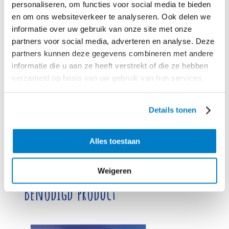
personaliseren, om functies voor social media te bieden
Schud
de friet op een schaal. Verdeel er de sla, tomaat, ui en de pulled
en om ons websiteverkeer te analyseren. Ook delen we
BBQ-chicken over. Garneer de loaded fries met de knoflooksaus, grof
informatie over uw gebruik van onze site met onze
gehakte peterselie en de uitjes.
partners voor social media, adverteren en analyse. Deze
Een verwenmaaltijd voor het hele gezin: een royale schaal krokante friet
partners kunnen deze gegevens combineren met andere
met stukjes langzaam gegaarde kip met barbecuesaus, knoflooksaus en
informatie die u aan ze heeft verstrekt of die ze hebben
gebakken uitjes.
verzameld op basis van uw gebruik van hun services.
Tip:
Weinig tijd? Koop kant-en-klare koelverse pulled chicken en
verwarm met je favoriete saus. Ook honing-mosterdsaus of chilisaus zijn
heerlijk!
Details tonen
Vega:
Vervang voor loaded fries zonder vlees de kip door gebakken
reepjes oesterzwam. Voeg barbecuesaus naar smaak toe.
Alles toestaan
Weigeren
Benodigd product