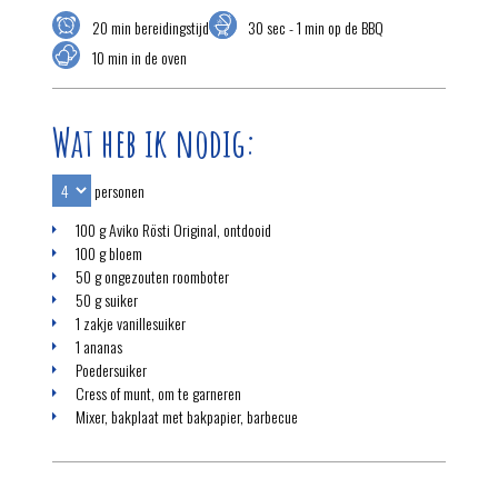
20 min bereidingstijd
30 sec - 1 min op de BBQ
10 min in de oven
Wat heb ik nodig:
personen
100 g Aviko Rösti Original, ontdooid
100 g bloem
50 g ongezouten roomboter
50 g suiker
1 zakje vanillesuiker
1 ananas
Poedersuiker
Cress of munt, om te garneren
Mixer, bakplaat met bakpapier, barbecue