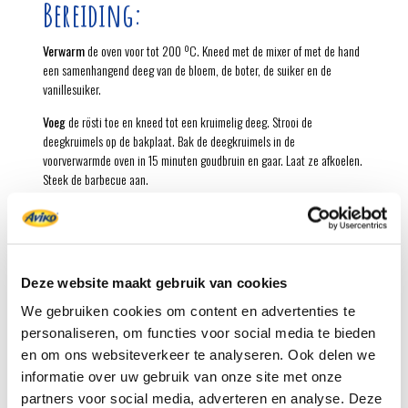
Bereiding:
Verwarm
de oven voor tot 200 ºC. Kneed met de mixer of met de hand
een samenhangend deeg van de bloem, de boter, de suiker en de
vanillesuiker.
Voeg
de rösti toe en kneed tot een kruimelig deeg. Strooi de
deegkruimels op de bakplaat. Bak de deegkruimels in de
voorverwarmde oven in 15 minuten goudbruin en gaar. Laat ze afkoelen.
Steek de barbecue aan.
Snijd
de ananas met kroon en al in de lengte doormidden en vervolgens
in 2-3 parten. Verwijder de harde kern.
Leg
de ananasparten op de hete barbecue en schroei ze aan beide
zijkanten goudbruin.
Deze website maakt gebruik van cookies
We gebruiken cookies om content en advertenties te
Leg
de warme ananas op 6-8 borden of een schaal. Bestrooi met de
personaliseren, om functies voor social media te bieden
vanillekruimels en een beetje poedersuiker. Garneermet cress of
blaadjes munt.
en om ons websiteverkeer te analyseren. Ook delen we
informatie over uw gebruik van onze site met onze
Rösti geeft de krokante vanillekruimels een extra volle smaak. Lekker
partners voor social media, adverteren en analyse. Deze
met een bol vanilleroomijs.