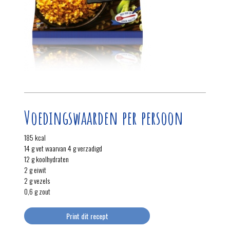
Voedingswaarden per persoon
185 kcal
14 g vet waarvan 4 g verzadigd
12 g koolhydraten
2 g eiwit
2 g vezels
0,6 g zout
Print dit recept