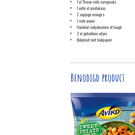
1 el Thaise rode currypasta
1 volle el pindakaas
2 sappige mango’s
1 rode peper
Handvol radijskiemen of taugé
3 el gebakken uitjes
Bakplaat met bakpapier
Benodigd product