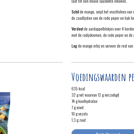
laat tot een mooie sausdikte inkoken.
Schil
de mango, snijd het vruchtvlees van d
de zaadlijsten van de rode peper en hak he
Verdeel
de aardappelblokjes over 4 borden
met de radijskiemen, de rode peper en de 
Leg
de mango erbij en serveer de rest van
Voedingswaarden pe
635 kcal
32 g vet waarvan 12 g verzadigd
74 g koolhydraten
7 g eiwit
10 g vezels
1,3 g zout