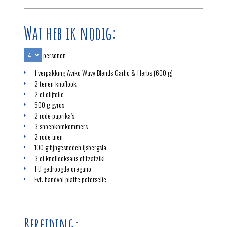
Wat heb ik nodig:
personen
1 verpakking Aviko Wavy Blends Garlic & Herbs (600 g)
2 tenen knoflook
2 el olijfolie
500 g gyros
2 rode paprika’s
3 snoepkomkommers
2 rode uien
100 g fijngesneden ijsbergsla
3 el knoflooksaus of tzatziki
1 tl gedroogde oregano
Evt. handvol platte peterselie
Bereiding: