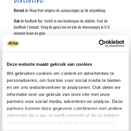
Bereid
de Wavy friet volgens de aanwijzingen op de verpakking.
Hak
de knoflook fijn. Verhit in een koekenpan de olijfolie. Fruit de
knoflook 1 minuut. Voeg de gyros toe en bak de vleesreepjes in 6-8
minuten bruin en gaar.
Snijd
intussen de paprika in blokjes en de komkommertjes in plakjes.
Snipper de uien.
Schep
de Wavy friet op 4 borden of planken. Verdeel er de ijsbergsla,
Deze website maakt gebruik van cookies
de paprika, de komkommer en de ui over. Schep de gyros erop.
We gebruiken cookies om content en advertenties te
Spuit
of schep dotjes knoflooksaus op de loaded fries. Bestrooi met de
personaliseren, om functies voor social media te bieden
oregano en eventueel nog wat grofgehakte platte peterselie.
en om ons websiteverkeer te analyseren. Ook delen we
Griekse zon op je bord! Met deze loaded gyros zit je in no-time in
informatie over uw gebruik van onze site met onze
Griekse sferen... mét extra knoflook!
partners voor social media, adverteren en analyse. Deze
partners kunnen deze gegevens combineren met andere
Extra loaded!
Bestrooi de loaded fries met 150 gram grof verkruimelde
informatie die u aan ze heeft verstrekt of die ze hebben
feta.
verzameld op basis van uw gebruik van hun services.