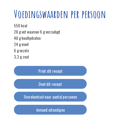
Voedingswaarden per persoon
550 kcal
28 g vet waarvan 6 g verzadigd
48 g koolhydraten
24 g eiwit
6 g vezels
3,3 g zout
Print dit recept
Deel dit recept
Omrekentool naar aantal personen
Iemand uitnodigen