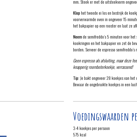
mm. Steek er met de uitsteekvorm ongeveer
Klop
het tweede ei los en bestrijk de koek
voorverwarmde oven in ongeveer 15 minute
het bakpapier op een rooster en laat ze af
Neem
de semifreddo’s 5 minuten voor het s
kookringen en het bakpapier en zet de bevr
borden. Serveer de espresso semifreddo’s 
Geen espresso als afsluiting, maar deze fee
knapperig roomboterkoekje, verrassend!
Tip:
Je bakt ongeveer 28 koekjes van het 
Bewaar de ongebruikte koekjes in een luc
Voedingswaarden pe
3-4 koekjes per persoon
575 kcal