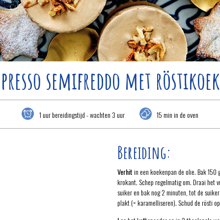
spresso semifreddo met röstikoek
1 uur bereidingstijd - wachten 3 uur
15 min in de oven
Bereiding:
Verhit
in een koekenpan de olie. Bak 150 
krokant. Schep regelmatig om. Draai het v
suiker en bak nog 2 minuten, tot de suiker 
plakt (= karamelliseren). Schud de rösti o