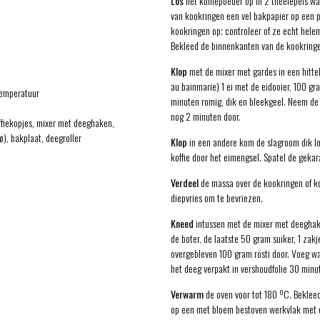
Los
het koffiepoeder op in 2 theelepels wa
van kookringen een vel bakpapier op een pl
kookringen op; controleer of ze echt helema
Bekleed de binnenkanten van de kookringe
Klop
met de mixer met gardes in een hitt
au bainmarie) 1 ei met de eidooier, 100 gra
temperatuur
minuten romig, dik en bleekgeel. Neem de
nog 2 minuten door.
ffiekopjes, mixer met deeghaken,
ø), bakplaat, deegroller
Klop
in een andere kom de slagroom dik lob
koffie door het eimengsel. Spatel de gekar
Verdeel
de massa over de kookringen of ko
diepvries om te bevriezen.
Kneed
intussen met de mixer met deegha
de boter, de laatste 50 gram suiker, 1 zakj
overgebleven 100 gram rösti door. Voeg wat
het deeg verpakt in vershoudfolie 30 minut
Verwarm
de oven voor tot 180 ºC. Beklee
op een met bloem bestoven werkvlak met ee