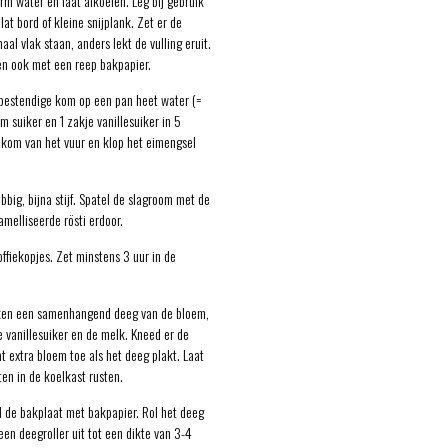
rm water en laat afkoelen. Leg bij gebruik
at bord of kleine snijplank. Zet er de
al vlak staan, anders lekt de vulling eruit.
n ook met een reep bakpapier.
ebestendige kom op een pan heet water (=
m suiker en 1 zakje vanillesuiker in 5
 kom van het vuur en klop het eimengsel
big, bijna stijf. Spatel de slagroom met de
amelliseerde rösti erdoor.
ffiekopjes. Zet minstens 3 uur in de
ken een samenhangend deeg van de bloem,
e vanillesuiker en de melk. Kneed er de
 extra bloem toe als het deeg plakt. Laat
en in de koelkast rusten.
d de bakplaat met bakpapier. Rol het deeg
n deegroller uit tot een dikte van 3-4