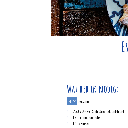
E
Wat heb ik nodig:
personen
250 g Aviko Rösti Original, ontdooid
1 el zonnebloemolie
175 g suiker