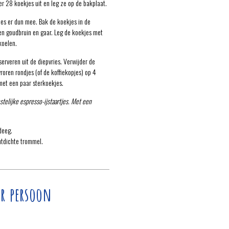
 28 koekjes uit en leg ze op de bakplaat.
jes er dun mee. Bak de koekjes in de
n goudbruin en gaar. Leg de koekjes met
koelen.
erveren uit de diepvries. Verwijder de
oren rondjes (of de koffiekopjes) op 4
met een paar sterkoekjes.
stelijke espresso-ijstaartjes. Met een
deeg.
htdichte trommel.
r persoon