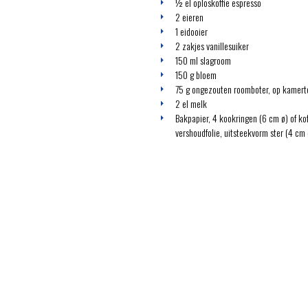
½ el oploskoffie espresso
2 eieren
1 eidooier
2 zakjes vanillesuiker
150 ml slagroom
150 g bloem
75 g ongezouten roomboter, op kamer
2 el melk
Bakpapier, 4 kookringen (6 cm ø) of ko
vershoudfolie, uitsteekvorm ster (4 cm 