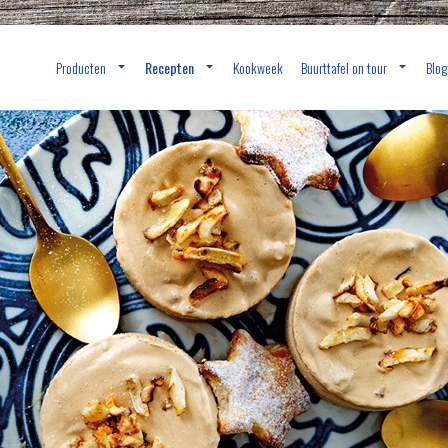
Producten
Recepten
Kookweek
Buurttafel on tour
Blog