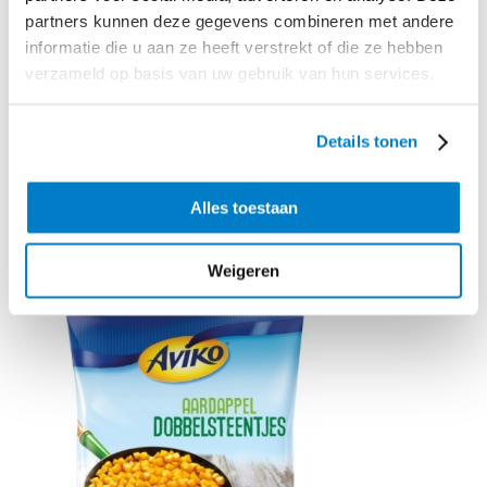
Hak
de peterselie grof. Schep een kwart van de
partners kunnen deze gegevens combineren met andere
aardappeldobbelsteentjes door de cataplana. Breng op smaak met zout
informatie die u aan ze heeft verstrekt of die ze hebben
en peper. Bestrooi met de peterselie en serveer met de rest van de
verzameld op basis van uw gebruik van hun services.
aardappeldobbelsteentjes.
Tip:
Vervang de varkenshaas ook eens door kalkoen- of kipfilet.
Details tonen
Alles toestaan
Benodigd product
Weigeren