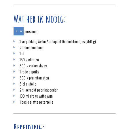
Wat heb ik nodig:
personen
1 verpakking Aviko Aardappel Dobbelsteentjes (750 g)
2 tenen knoflook
1 ui
150 g chorizo
600 g varkenshaas
1 rode paprika
500 g pruimtomaten
6 el olijfolie
2 tl gerookt paprikapoeder
100 ml droge witte wijn
1 bosje platte peterselie
Bereiding: