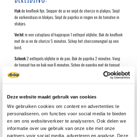
Hak
de knoflook fijn. Snipper de ui en snijd de chorizo in plakjes. Snijd
de varkenshaas in blokjes. Snijd de paprika in ringen en de tomaten in
stukjes.
Verhit
in een cataplana of hapjespan 1 eetlepel olijfolie. Bak de knoflook
met de ui en de chorizo 5 minuten. Schep het chorizomengsel op een
bord.
Schenk
2 eetlepels olijfolie in de pan. Bak de paprika 2 minuten. Voeg
de tomaat toe en bak nog 8 minuten. Schep de paprika met de tomaat
op een tweede bord.
Bereid
intussen de aardappeldobbelsteentjes volgens de aanwijzingen
op de verpakking.
Deze website maakt gebruik van cookies
Verhit
de laatste 3 eetlepels olijfolie in de pan. Bestrooi de varkenshaas
met zout en peper. Bak het vlees in 8 minuten rondom bruin.
We gebruiken cookies om content en advertenties te
personaliseren, om functies voor social media te bieden
Voeg
het chorizomengsel, de paprika met de tomaat, het paprikapoeder
en om ons websiteverkeer te analyseren. Ook delen we
en de wijn toe. Breng aan de kook, draai het vuur laag en stoof de
informatie over uw gebruik van onze site met onze
varkenshaas in 10 minuten gaar.
partners voor social media, adverteren en analyse. Deze