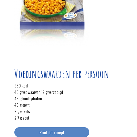
Voedingswaarden per persoon
850 kcal
49 g vet waarvan 12 g verzadigd
48 g koolhydraten
48 g eiwit
8 g vezels
2,7 g zout
Print dit recept