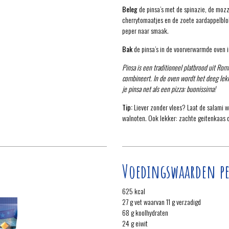
Beleg
de pinsa’s met de spinazie, de mozz
cherrytomaatjes en de zoete aardappelblo
peper naar smaak.
Bak
de pinsa’s in de voorverwarmde oven 
Pinsa is een traditioneel platbrood uit Rom
combineert. In de oven wordt het deeg lek
je pinsa net als een pizza: buonissima!
Tip:
Liever zonder vlees? Laat de salami 
walnoten. Ook lekker: zachte geitenkaas o
Voedingswaarden pe
625 kcal
27 g vet waarvan 11 g verzadigd
68 g koolhydraten
24 g eiwit