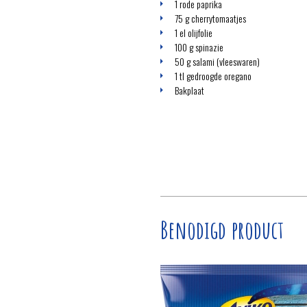
1 rode paprika
75 g cherrytomaatjes
1 el olijfolie
100 g spinazie
50 g salami (vleeswaren)
1 tl gedroogde oregano
Bakplaat
Benodigd product