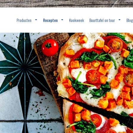
Producten
Recepten
Kookweek
Buurttafel on tour
Blog