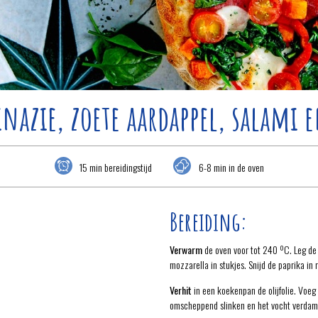
inazie, zoete aardappel, salami 
15 min bereidingstijd
6-8 min in de oven
Bereiding:
Verwarm
de oven voor tot 240 ºC. Leg de 
mozzarella in stukjes. Snijd de paprika in
Verhit
in een koekenpan de olijfolie. Voeg 
omscheppend slinken en het vocht verdam