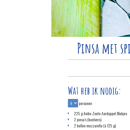
Pinsa met sp
Wat heb ik nodig:
personen
225 g Aviko Zoete Aardappel Blokjes
2 pinsa’s (koelvers)
2 bollen mozzarella (à 125 g)