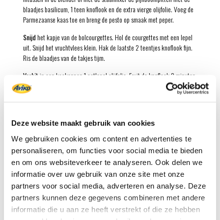
blaadjes basilicum, 1 teen knoflook en de extra vierge olijfolie. Voeg de
Parmezaanse kaas toe en breng de pesto op smaak met peper.
Snijd
het kapje van de bolcourgettes. Hol de courgettes met een lepel
uit. Snijd het vruchtvlees klein. Hak de laatste 2 teentjes knoflook fijn.
Ris de blaadjes van de takjes tijm.
Verhit
in een koekenpan 1 eetlepel olijfolie. Fruit de knoflook 2 minuten.
Schep de tijm en het courgettevruchtvlees erdoor en bak nog 2
minuten.
Voeg
de tomatenblokjes met het vocht toe en breng tegen de kook.
Deze website maakt gebruik van cookies
Laat de tomatensaus 10 minuten sudderen tot het vocht bijna helemaal
is verdampt. Breng op smaak met zout en peper.
We gebruiken cookies om content en advertenties te
personaliseren, om functies voor social media te bieden
Vul
de bolcourgettes met de tomatensaus. Beleg ze met de plakjes
mozzarella en leg de kapjes er weer op.
en om ons websiteverkeer te analyseren. Ook delen we
informatie over uw gebruik van onze site met onze
Verhit
de barbecue tot 180 ºC of de oven tot 220 ºC. Leg de kip er op
partners voor social media, adverteren en analyse. Deze
de borst in en rooster in 20 minuten goudbruin. Keer de kip en rooster
partners kunnen deze gegevens combineren met andere
ook de andere kant in nog 15-20 minuten goudbruin en gaar.
informatie die u aan ze heeft verstrekt of die ze hebben
Verwarm
intussen de oven voor tot 220 ºC. Zet de gratins en de