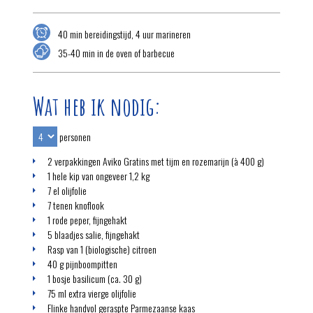
40 min bereidingstijd, 4 uur marineren
35-40 min in de oven of barbecue
Wat heb ik nodig:
personen
2 verpakkingen Aviko Gratins met tijm en rozemarijn (à 400 g)
1 hele kip van ongeveer 1,2 kg
7 el olijfolie
7 tenen knoflook
1 rode peper, fijngehakt
5 blaadjes salie, fijngehakt
Rasp van 1 (biologische) citroen
40 g pijnboompitten
1 bosje basilicum (ca. 30 g)
75 ml extra vierge olijfolie
Flinke handvol geraspte Parmezaanse kaas