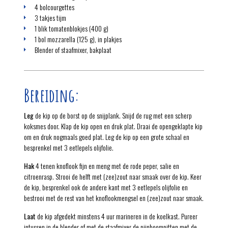
4 bolcourgettes
3 takjes tijm
1 blik tomatenblokjes (400 g)
1 bol mozzarella (125 g), in plakjes
Blender of staafmixer, bakplaat
Bereiding:
Leg
de kip op de borst op de snijplank. Snijd de rug met een scherp
koksmes door. Klap de kip open en druk plat. Draai de opengeklapte kip
om en druk nogmaals goed plat. Leg de kip op een grote schaal en
besprenkel met 3 eetlepels olijfolie.
Hak
4 tenen knoflook fijn en meng met de rode peper, salie en
citroenrasp. Strooi de helft met (zee)zout naar smaak over de kip. Keer
de kip, besprenkel ook de andere kant met 3 eetlepels olijfolie en
bestrooi met de rest van het knoflookmengsel en (zee)zout naar smaak.
Laat
de kip afgedekt minstens 4 uur marineren in de koelkast. Pureer
intussen in de blender of met de staafmixer de pijnboompitten met de