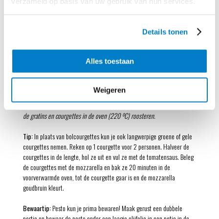
verzameld op basis van uw gebruik van hun services.
bolcourgettes op een bakplaat. Bak de gratins met de courgettes in de
voorverwarmde oven in 20 minuten goudbruin en gaar.
Details tonen
Leg
de kip op een grote schaal. Zet er de bolcourgettes en de gratins
bij. Schep op elke gratin een beetje pesto. Serveer de rest van de pesto
er apart bij.
Alles toestaan
Een kip opensnijden en platdrukken noemen we ‘vlinderen’, naar de vorm
Weigeren
die de kip ervan krijgt. Een gevlinderde kip is sneller gaar. Ideaal voor op
de Big Green Egg of barbecue, maar je kunt 'm natuurlijk ook samen met
de gratins en courgettes in de oven (220 ºC) roosteren.
Tip:
In plaats van bolcourgettes kun je ook langwerpige groene of gele
courgettes nemen. Reken op 1 courgette voor 2 personen. Halveer de
courgettes in de lengte, hol ze uit en vul ze met de tomatensaus. Beleg
de courgettes met de mozzarella en bak ze 20 minuten in de
voorverwarmde oven, tot de courgette gaar is en de mozzarella
goudbruin kleurt.
Bewaartip:
Pesto kun je prima bewaren! Maak gerust een dubbele
portie en bewaar de pesto onder een laagje olijfolie in een potje in de