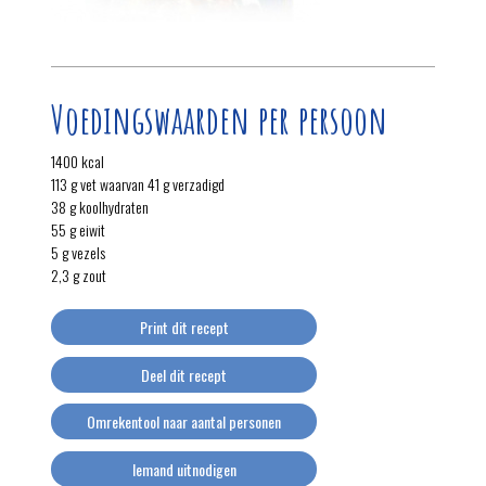
Voedingswaarden per persoon
1400 kcal
113 g vet waarvan 41 g verzadigd
38 g koolhydraten
55 g eiwit
5 g vezels
2,3 g zout
Print dit recept
Deel dit recept
Omrekentool naar aantal personen
Iemand uitnodigen