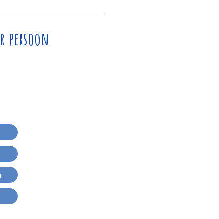
r persoon
n