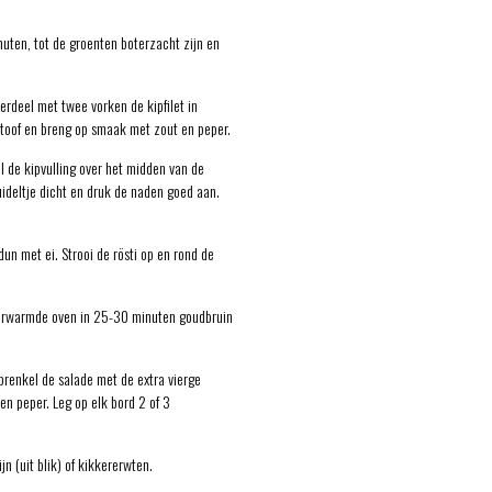
uten, tot de groenten boterzacht zijn en
erdeel met twee vorken de kipfilet in
estoof en breng op smaak met zout en peper.
l de kipvulling over het midden van de
ideltje dicht en druk de naden goed aan.
dun met ei. Strooi de rösti op en rond de
rverwarmde oven in 25-30 minuten goudbruin
prenkel de salade met de extra vierge
 en peper. Leg op elk bord 2 of 3
jn (uit blik) of kikkererwten.