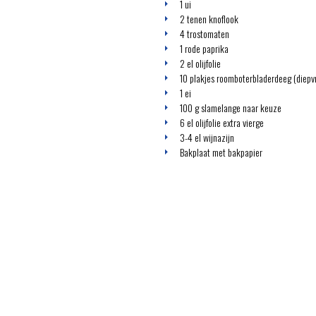
1 ui
2 tenen knoflook
4 trostomaten
1 rode paprika
2 el olijfolie
10 plakjes roomboterbladerdeeg (diepvr
1 ei
100 g slamelange naar keuze
6 el olijfolie extra vierge
3-4 el wijnazijn
Bakplaat met bakpapier