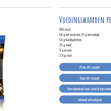
Voedingswaarden pe
865 kcal
58 g vet waarvan 23 g verzadigd
59 g koolhydraten
25 g eiwit
5 g vezels
2,9 g zout
Print dit recept
Deel dit recept
Omrekentool naar aantal persone
Iemand uitnodigen