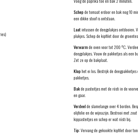
Voeg de paprika toe en bak 2 minuten.
Schep
de tomaat erdoor en bak nog 10 min
een dikke stoof is ontstaan.
Laat
intussen de deegplakjes ontdooien. V
ies)
plukjes. Schep de kipfilet door de groent
Verwarm
de oven voor tot 200 ºC. Verdee
deegplakjes. Vouw de pakketjes als een bu
Zet ze op de bakplaat.
Klop
het ei los. Bestrijk de deegpakketjes 
pakketjes.
Bak
de pasteitjes met de rösti in de voo
en gaar.
Verdeel
de slamelange over 4 borden. Bes
olijfolie en de wijnazijn. Bestrooi met zout
kippasteitjes en schep er wat rösti bij.
Tip:
Vervang de gekookte kipfilet door toni