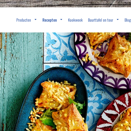
Producten
Recepten
Kookweek
Buurttafel on tour
Blog