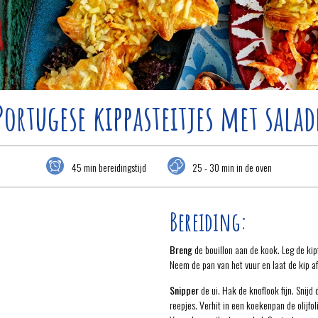
Portugese kippasteitjes met salad
45 min bereidingstijd
25 - 30 min in de oven
Bereiding:
Breng
de bouillon aan de kook. Leg de kip
Neem de pan van het vuur en laat de kip af
Snipper
de ui. Hak de knoflook fijn. Snijd
reepjes. Verhit in een koekenpan de olijfol