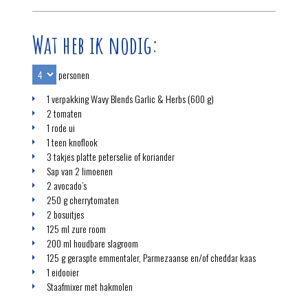
Wat heb ik nodig:
personen
1 verpakking Wavy Blends Garlic & Herbs (600 g)
2 tomaten
1 rode ui
1 teen knoflook
3 takjes platte peterselie of koriander
Sap van 2 limoenen
2 avocado’s
250 g cherrytomaten
2 bosuitjes
125 ml zure room
200 ml houdbare slagroom
125 g geraspte emmentaler, Parmezaanse en/of cheddar kaas
1 eidooier
Staafmixer met hakmolen