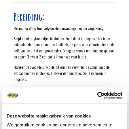
Bereiding:
Bereid
de Wavy friet volgens de aanwijzingen op de verpakking.
Snijd
de cherrytomaatjes in stukjes. Snijd de ui in reepjes. Hak in de
hakmolen de tomaten met de knoflook, de peterselie of koriander en de
helft van de ui tot een grove salsa. Breng op smaak met limoensap, zout
en peper (bewaar 2 eetlepels limoensap voor later).
Halveer
de avocado’s, wip de pit eruit en verwijder de schil. Snijd de
avocadohelften in blokjes. Halveer de tomaatjes. Snijd de bosui in
ringetjes.
Pureer
met de staafmixer de helft van de avocadoblokjes fijn. Voeg de
zure room toe en pureer tot een gladde saus. Breng op smaak met 2
eetlepels limoensap, zout en peper.
Verwarm
in een steelpan de slagroom. Voeg de geraspte kaas toe en
Deze website maakt gebruik van cookies
laat de kaas in de warme room smelten. Klop in een maatbeker de
eidooier los. Schenk er al kloppend wat kaasroom bij en klop glad.
We gebruiken cookies om content en advertenties te