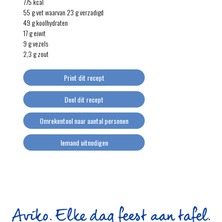
775 kcal
55 g vet waarvan 23 g verzadigd
49 g koolhydraten
17 g eiwit
9 g vezels
2,3 g zout
Print dit recept
Deel dit recept
Omrekentool naar aantal personen
Iemand uitnodigen