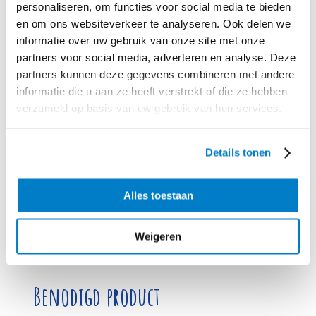
personaliseren, om functies voor social media te bieden
Voeg
het dooiermengsel weer aan de kaasroom toe en laat de saus op
en om ons websiteverkeer te analyseren. Ook delen we
heel laag vuur nog 1-2 minuten al kloppend binden. Breng op smaak met
informatie over uw gebruik van onze site met onze
zout en peper.
partners voor social media, adverteren en analyse. Deze
Schep
de Wavy friet op een schaal of 4 borden. Verdeel er de
partners kunnen deze gegevens combineren met andere
tomaatjes, de rest van de avocadoblokjes en rode ui, de salsa en de
informatie die u aan ze heeft verstrekt of die ze hebben
avocadoroom over. Bestrooi met de bosui en serveer met de warme
verzameld op basis van uw gebruik van hun services.
kaasroom.
Loaded fries met tomaatjes, avocado en drie heerlijke sauzen. Snel klaar,
en ideaal als je niet weet hoeveel mensen aanschuiven! Je kunt
Details tonen
verschillende kazen gebruiken voor de kaassaus, afhankelijk van je eigen
smaak.
Alles toestaan
Tip:
Schroei de avocadoblokjes kort op de hete barbecue voor een
lichtgerookte smaak.
Weigeren
Benodigd product