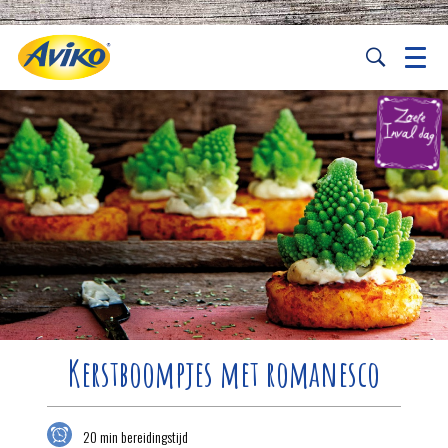
Kerstboompjes met romanesco
20 min bereidingstijd