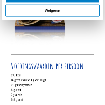
Weigeren
Voedingswaarden per persoon
275 kcal
14 g vet waarvan 1 g verzadigd
28 g koolhydraten
6 g eiwit
7 g vezels
0,9 g zout