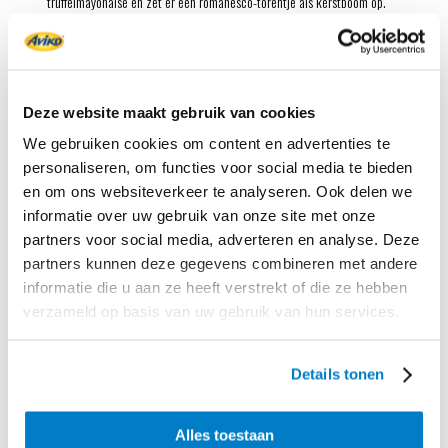
truffelmayonaise en zet er een romanesco-torentje als kerstboom op.
Serveer met de rest van de romanesco.
Prachtig, dit groene broertje van de gewone bloemkool. Zo staat er
niet alleen een kerstboom in de kamer, maar ook op tafel!
Deze website maakt gebruik van cookies
Iemand anders blij maken met dit gerecht?
Vraag ze de kerstboompjes te verwarmen in de oven in 10 minuten op
We gebruiken cookies om content en advertenties te
180 ºC.
personaliseren, om functies voor social media te bieden
en om ons websiteverkeer te analyseren. Ook delen we
informatie over uw gebruik van onze site met onze
Benodigd product
partners voor social media, adverteren en analyse. Deze
partners kunnen deze gegevens combineren met andere
informatie die u aan ze heeft verstrekt of die ze hebben
verzameld op basis van uw gebruik van hun services.
Details tonen
Alles toestaan