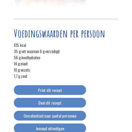
Voedingswaarden per persoon
615 kcal
35 g vet waarvan 6 g verzadigd
56 g koolhydraten
14 g eiwit
10 g vezels
1,7 g zout
Print dit recept
Deel dit recept
Omrekentool naar aantal personen
Iemand uitnodigen