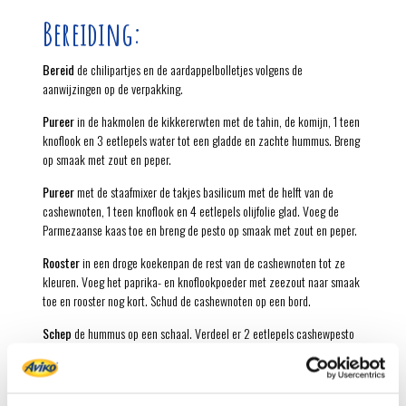
Bereiding:
Bereid
de chilipartjes en de aardappelbolletjes volgens de
aanwijzingen op de verpakking.
Pureer
in de hakmolen de kikkererwten met de tahin, de komijn, 1 teen
knoflook en 3 eetlepels water tot een gladde en zachte hummus. Breng
op smaak met zout en peper.
Pureer
met de staafmixer de takjes basilicum met de helft van de
cashewnoten, 1 teen knoflook en 4 eetlepels olijfolie glad. Voeg de
Parmezaanse kaas toe en breng de pesto op smaak met zout en peper.
Rooster
in een droge koekenpan de rest van de cashewnoten tot ze
kleuren. Voeg het paprika- en knoflookpoeder met zeezout naar smaak
toe en rooster nog kort. Schud de cashewnoten op een bord.
Schep
de hummus op een schaal. Verdeel er 2 eetlepels cashewpesto
over. Besprenkel met de laatste eetlepel olijfolie en bestrooi met de
gebrande cashewnoten. Serveer met de chilipartjes en de
aardappelbolletjes om te dippen.