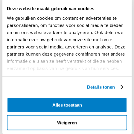
Hummus is een originele dip voor kruidige chilipartjes en knapperige
Deze website maakt gebruik van cookies
aardappelbolletjes. Top de hummus met wat pesto en gebrande spicy
cashewnoten voor een extra smaaksensatie.
We gebruiken cookies om content en advertenties te
personaliseren, om functies voor social media te bieden
Tip:
Meer gasten? Serveer er ook nog een verpakking Aviko Rösti Mini
en om ons websiteverkeer te analyseren. Ook delen we
(450 g) met de rest van de cashewpesto bij.
informatie over uw gebruik van onze site met onze
partners voor social media, adverteren en analyse. Deze
partners kunnen deze gegevens combineren met andere
informatie die u aan ze heeft verstrekt of die ze hebben
Benodigd product
verzameld op basis van uw gebruik van hun services.
Details tonen
Alles toestaan
Weigeren