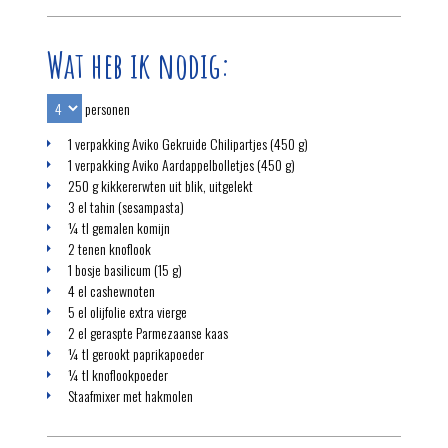
Wat heb ik nodig:
personen
1 verpakking Aviko Gekruide Chilipartjes (450 g)
1 verpakking Aviko Aardappelbolletjes (450 g)
250 g kikkererwten uit blik, uitgelekt
3 el tahin (sesampasta)
¼ tl gemalen komijn
2 tenen knoflook
1 bosje basilicum (15 g)
4 el cashewnoten
5 el olijfolie extra vierge
2 el geraspte Parmezaanse kaas
¼ tl gerookt paprikapoeder
¼ tl knoflookpoeder
Staafmixer met hakmolen