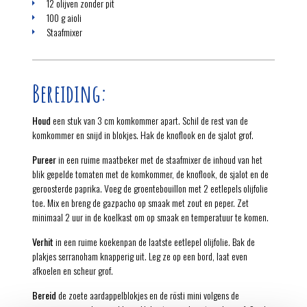
12 olijven zonder pit
100 g aioli
Staafmixer
Bereiding:
Houd
een stuk van 3 cm komkommer apart. Schil de rest van de
komkommer en snijd in blokjes. Hak de knoflook en de sjalot grof.
Pureer
in een ruime maatbeker met de staafmixer de inhoud van het
blik gepelde tomaten met de komkommer, de knoflook, de sjalot en de
geroosterde paprika. Voeg de groentebouillon met 2 eetlepels olijfolie
toe. Mix en breng de gazpacho op smaak met zout en peper. Zet
minimaal 2 uur in de koelkast om op smaak en temperatuur te komen.
Verhit
in een ruime koekenpan de laatste eetlepel olijfolie. Bak de
plakjes serranoham knapperig uit. Leg ze op een bord, laat even
afkoelen en scheur grof.
Bereid
de zoete aardappelblokjes en de rösti mini volgens de