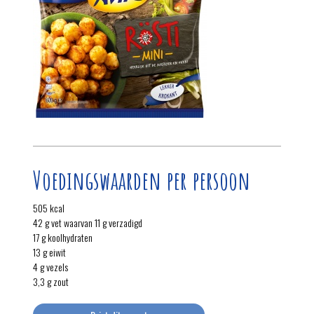
Voedingswaarden per persoon
505 kcal
42 g vet waarvan 11 g verzadigd
17 g koolhydraten
13 g eiwit
4 g vezels
3,3 g zout