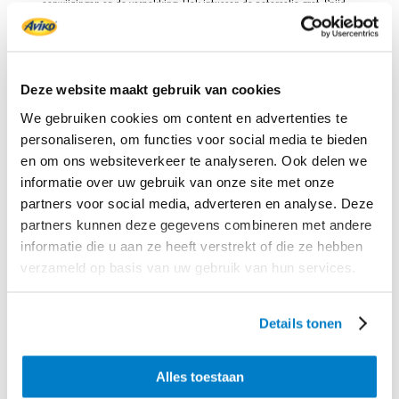
aanwijzingen op de verpakking. Hak intussen de peterselie grof. Snijd
de chorizo in plakjes en de manchego in puntjes. Snijd de apart
gehouden komkommer in piepkleine blokjes.
Rijg
de rösti met de olijven aan de tapasprikkers. Leg ze op een
Deze website maakt gebruik van cookies
schaaltje en zet de aioli erbij om te dippen. Doe ook de chorizo en de
manchego in een schaaltje.
We gebruiken cookies om content en advertenties te
personaliseren, om functies voor social media te bieden
Schenk
de gazpacho in 6 (tapas) schaaltjes. Garneer de gazpacho met
de komkommerblokjes, de zoete aardappelblokjes, de peterselie en de
en om ons websiteverkeer te analyseren. Ook delen we
serranochips. Serveer met de rösti- tapasprikkers met aioli, de chorizo
informatie over uw gebruik van onze site met onze
en de manchego.
partners voor social media, adverteren en analyse. Deze
partners kunnen deze gegevens combineren met andere
Start het kerstdiner met een frisse gazpacho met geroosterde zoete
informatie die u aan ze heeft verstrekt of die ze hebben
aardappel en wat tapas. De perfecte opmaat naar de kalkoen die intussen
in de oven staat.
verzameld op basis van uw gebruik van hun services.
Liever zonder vlees?
Laat de serranochips weg en garneer de
gazpacho met gekookt ei. Vervang de chorizo door gegrilde pádron
Details tonen
pepers.
Alles toestaan