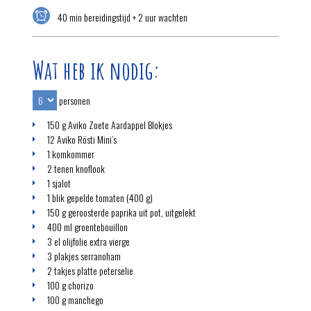
40 min bereidingstijd + 2 uur wachten
Wat heb ik nodig:
personen
150 g Aviko Zoete Aardappel Blokjes
12 Aviko Rösti Mini’s
1 komkommer
2 tenen knoflook
1 sjalot
1 blik gepelde tomaten (400 g)
150 g geroosterde paprika uit pot, uitgelekt
400 ml groentebouillon
3 el olijfolie extra vierge
3 plakjes serranoham
2 takjes platte peterselie
100 g chorizo
100 g manchego