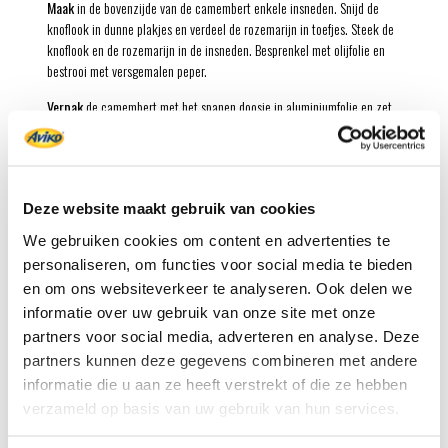
Maak
in de bovenzijde van de camembert enkele insneden. Snijd de
knoflook in dunne plakjes en verdeel de rozemarijn in toefjes. Steek de
knoflook en de rozemarijn in de insneden. Besprenkel met olijfolie en
bestrooi met versgemalen peper.
Verpak
de camembert met het spanen doosje in aluminiumfolie en zet
op de bakplaat of in een ovenschaal.
Bak
de camembert ongeveer 10 minuten in de voorverwarmde oven tot
de kaas is gesmolten.
Deze website maakt gebruik van cookies
Bereid
intussen de friet volgens de aanwijzingen op de verpakking.
We gebruiken cookies om content en advertenties te
Neem
de camembert uit de aluminiumfolie en zet op een bord. Serveer
personaliseren, om functies voor social media te bieden
de friet met de dip.
en om ons websiteverkeer te analyseren. Ook delen we
Tip:
De camembert kan ook 8 minuten in een voorverwarmde airfryer
informatie over uw gebruik van onze site met onze
van 200 ºC. worden gebakken.
partners voor social media, adverteren en analyse. Deze
partners kunnen deze gegevens combineren met andere
informatie die u aan ze heeft verstrekt of die ze hebben
verzameld op basis van uw gebruik van hun services.
Benodigd product