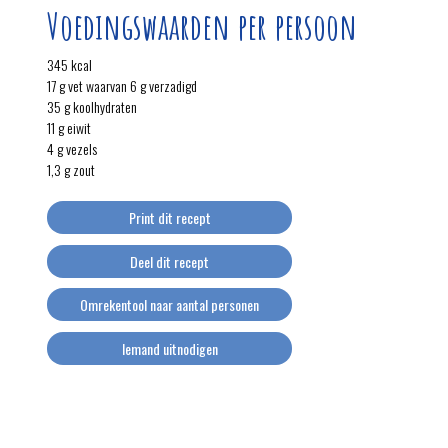
Voedingswaarden per persoon
345 kcal
17 g vet waarvan 6 g verzadigd
35 g koolhydraten
11 g eiwit
4 g vezels
1,3 g zout
Print dit recept
Deel dit recept
Omrekentool naar aantal personen
Iemand uitnodigen