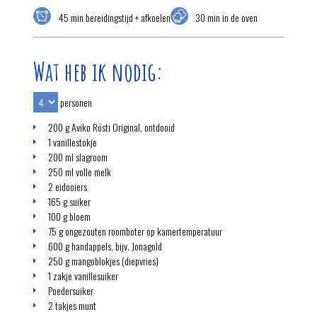
45 min bereidingstijd + afkoelen
30 min in de oven
Wat heb ik nodig:
personen
200 g Aviko Rösti Original, ontdooid
1 vanillestokje
200 ml slagroom
250 ml volle melk
2 eidooiers
165 g suiker
100 g bloem
75 g ongezouten roomboter op kamertemperatuur
600 g handappels, bijv. Jonagold
250 g mangoblokjes (diepvries)
1 zakje vanillesuiker
Poedersuiker
2 takjes munt