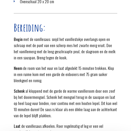
Ovenschaal 20 x 20 cm
Bereiding:
Begin
met de vanillesaus: snijd het vanillestokje overlangs open en
schraap met de punt van een scherp mes het zwarte merg eruit. Doe
het vanillemerg met de leeg geschraapte peul, de slagroom en de melk
in een sauspan. Breng tegen de kook.
Neem
de room van het vuur en laat afgedekt 15 minuten trekken. Klop
in een ruime kom met een garde de eidooiers met 75 gram suiker
bleekgeel en romig.
Schenk
al kloppend met de garde de warme vanilleroom door een zeef
bij het dooiermengsel. Schenk het mengsel terug in de sauspan en laat
op heel laag vuur binden, roer continu met een houten lepel. Dit kan wel
10 minuten duren! De saus is klaar als een dikke laag aan de achterkant
van de lepel blijft plakken.
Laat
de vanillesaus afkoelen. Roer regelmatig of leg er een vel