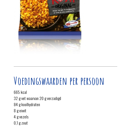
Voedingswaarden per persoon
665 kcal
32 g vet waarvan 20 g verzadigd
84 g koolhydraten
8 g eiwit
4 g vezels
0,1 g zout