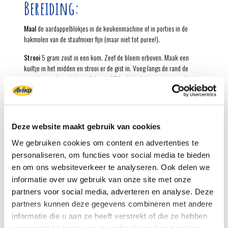
Bereiding:
Maal
de aardappelblokjes in de keukenmachine of in porties in de
hakmolen van de staafmixer fijn (maar niet tot puree!).
Strooi
5 gram zout in een kom. Zeef de bloem erboven. Maak een
kuiltje in het midden en strooi er de gist in. Voeg langs de rand de
gemalen aardappel, de olijfolie en 250 ml handwarm water toe. Kneed
alles in de keukenmachine of met de mixer tot een soepel deeg.
Kneed
de kaas en de tijm door het deeg. Voeg extra bloem toe als het
deeg nog plakt.
Deze website maakt gebruik van cookies
Laat
het deeg onder een schone doek op kamertemperatuur 1 uur
We gebruiken cookies om content en advertenties te
rijzen.
personaliseren, om functies voor social media te bieden
Vorm
van het deeg een mooi brood en leg op de bakplaat. Laat het
en om ons websiteverkeer te analyseren. Ook delen we
brood afgedekt nogmaals 30 minuten rijzen. Verwarm intussen de oven
informatie over uw gebruik van onze site met onze
voor tot 200°C.
partners voor social media, adverteren en analyse. Deze
partners kunnen deze gegevens combineren met andere
Bak
het brood in de voorverwarmde oven in 25-30 minuten goudbruin
en gaar. Laat het brood op een rooster afkoelen.
informatie die u aan ze heeft verstrekt of die ze hebben
verzameld op basis van uw gebruik van hun services.