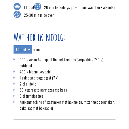
1 brood
20 min bereidingstijd + 1,5 uur wachten + afkoelen
25-30 min in de oven
Wat heb ik nodig:
brood
300 g Aviko Aardappel Dobbelsteentjes (verpakking 750 g),
ontdooid
400 g bloem, gezeefd
1 zakje gedroogde gist (7 g)
2 el olijfolie
50 g geraspte parmezaanse kaas
3 el tijmblaadjes
Keukenmachine of staafmixer met hakmolen, mixer met deeghaken,
bakplaat met bakpapier