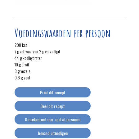
Voedingswaarden per persoon
290 kcal
7 g vet waarvan 2 g verzadigd
44 g koolhydraten
10 g eiwit
3 g vezels
0,8 g zout
Print dit recept
Deel dit recept
Omrekentool naar aantal personen
Iemand uitnodigen