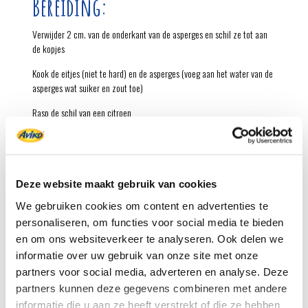
Bereiding:
Verwijder 2 cm. van de onderkant van de asperges en schil ze tot aan
de kopjes
Kook de eitjes (niet te hard) en de asperges (voeg aan het water van de
asperges wat suiker en zout toe)
Rasp de schil van een citroen
Frituur de rösti rondjes in 3-5 min. of in 15-20 min. in de oven
Houd de salieblaadjes 10 sec. in het frituurvet. Heb je geen friteuse bak
ze dan 10 sec. in olijfolie in de koekenpan
Deze website maakt gebruik van cookies
Smelt langzaam de roomboter op een laag vuur
We gebruiken cookies om content en advertenties te
personaliseren, om functies voor social media te bieden
Wikkel de asperges in de achterham
en om ons websiteverkeer te analyseren. Ook delen we
Verdeel de rösti rondjes, de asperge-pakketjes en gehalveerde eitjes op
informatie over uw gebruik van onze site met onze
de borden
partners voor social media, adverteren en analyse. Deze
partners kunnen deze gegevens combineren met andere
Giet de gesmolten roomboter over het gerecht en maak af met
citroenrasp, zeezout, peper en de gefrituurde salieblaadjes
informatie die u aan ze heeft verstrekt of die ze hebben