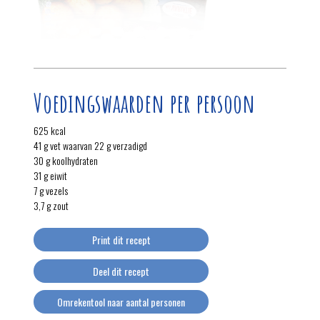
Voedingswaarden per persoon
625 kcal
41 g vet waarvan 22 g verzadigd
30 g koolhydraten
31 g eiwit
7 g vezels
3,7 g zout
Print dit recept
Deel dit recept
Omrekentool naar aantal personen