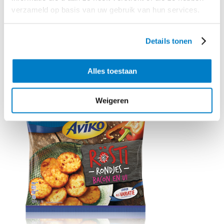
verzameld op basis van uw gebruik van hun services.
Wijnsuggestie: Verdicchio
Details tonen
Benodigd product
Alles toestaan
Weigeren