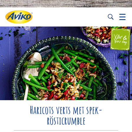
Haricots verts met spek-
rösticrumble