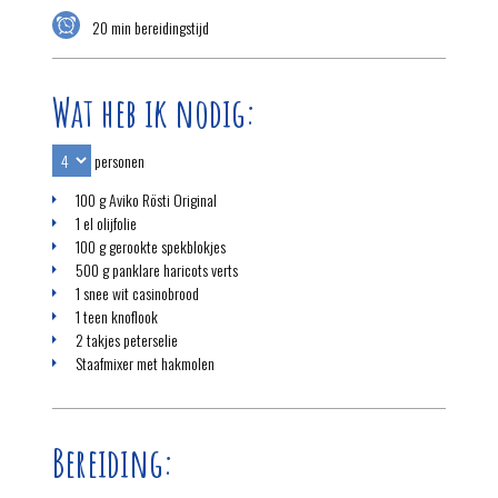
20 min bereidingstijd
Wat heb ik nodig:
personen
100 g Aviko Rösti Original
1 el olijfolie
100 g gerookte spekblokjes
500 g panklare haricots verts
1 snee wit casinobrood
1 teen knoflook
2 takjes peterselie
Staafmixer met hakmolen
Bereiding: