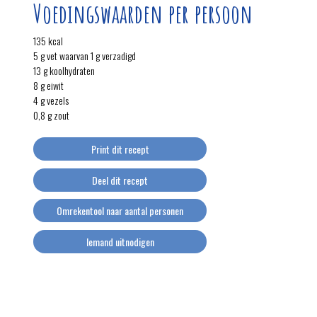
Voedingswaarden per persoon
135 kcal
5 g vet waarvan 1 g verzadigd
13 g koolhydraten
8 g eiwit
4 g vezels
0,8 g zout
Print dit recept
Deel dit recept
Omrekentool naar aantal personen
Iemand uitnodigen