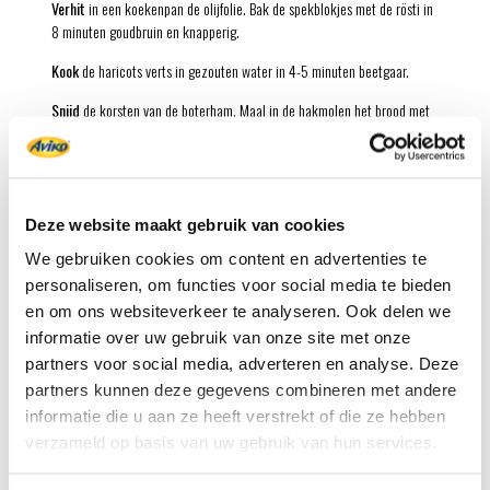
Verhit
in een koekenpan de olijfolie. Bak de spekblokjes met de rösti in
8 minuten goudbruin en knapperig.
Kook
de haricots verts in gezouten water in 4-5 minuten beetgaar.
Snijd
de korsten van de boterham. Maal in de hakmolen het brood met
de knoflook en de peterselie fijn. Voeg het broodkruim toe aan het
röstimengsel en bak in nog 2-3 minuten goudbruin en krokant.
Giet
de haricots verts af en laat ze goed uitlekken. Schep ze in een
schaal. Bestrooi met de spek-rösticrumble en peper naar smaak.
Deze website maakt gebruik van cookies
Klassieke haricots verts met spek mogen deze kerst natuurlijk niet
We gebruiken cookies om content en advertenties te
ontbreken. Maar dan wel in een nieuw jasje! De rösticrumble zorgt voor
personaliseren, om functies voor social media te bieden
heerlijke extra knapperige Franse boontjes.
en om ons websiteverkeer te analyseren. Ook delen we
informatie over uw gebruik van onze site met onze
Tip:
Liever een vegetarisch strooisel? Vervang de spekblokjes door
partners voor social media, adverteren en analyse. Deze
grofgehakte groene olijven.
partners kunnen deze gegevens combineren met andere
informatie die u aan ze heeft verstrekt of die ze hebben
verzameld op basis van uw gebruik van hun services.
Benodigd product