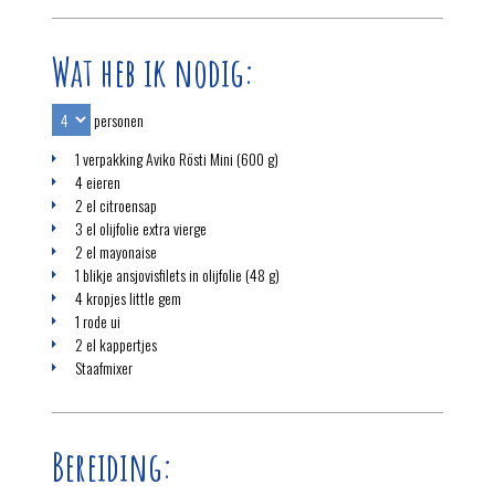
Wat heb ik nodig:
personen
1 verpakking Aviko Rösti Mini (600 g)
4 eieren
2 el citroensap
3 el olijfolie extra vierge
2 el mayonaise
1 blikje ansjovisfilets in olijfolie (48 g)
4 kropjes little gem
1 rode ui
2 el kappertjes
Staafmixer
Bereiding: