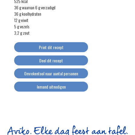
525 kcal
36 g waarvan 6 g verzadigd
36 g koolhydraten
12 g eiwit
5 g vezels
3,2 g zout
Print dit recept
Deel dit recept
Omrekentool naar aantal personen
Iemand uitnodigen