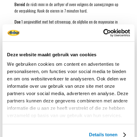
Bereid
de rösti mini in de airfryer of oven volgens de aanwijzingen op
de verpakking. Kook de eieren in 7 minuten hard.
Doe
1 ansjovisfilet met het citroensap, de olijfolie en de mayonaise in
een maatbeker. Pureer met de staafmixer tot een lobbige dressing en
breng op smaak met peper.
Maak
de sla schoon en snijd in repen. Pel de eieren en snijd ze in
partjes. Snijd de ui in halve ringen.
Deze website maakt gebruik van cookies
Leg
de sla op 4 borden. Verdeel de rest van de ansjovisfilets met de
We gebruiken cookies om content en advertenties te
uiringen, partjes ei, rösti mini en kappertjes over de sla.
personaliseren, om functies voor social media te bieden
en om ons websiteverkeer te analyseren. Ook delen we
Druppel
de dressing over de salades en serveer.
informatie over uw gebruik van onze site met onze
partners voor social media, adverteren en analyse. Deze
De oorspronkelijke caesarsalade is de eenvoud zelve. In plaats van de
partners kunnen deze gegevens combineren met andere
klassieke broodcroutons, heeft deze versie heerlijke rösti mini’s.
informatie die u aan ze heeft verstrekt of die ze hebben
Uiteraard kun je ‘m verder verrijken met gegrilde kip, schijfjes romige
verzameld op basis van uw gebruik van hun services.
avocado en knapperig spek.
Details tonen