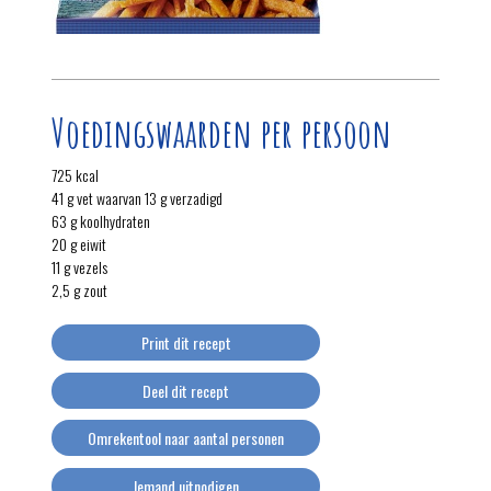
Voedingswaarden per persoon
725 kcal
41 g vet waarvan 13 g verzadigd
63 g koolhydraten
20 g eiwit
11 g vezels
2,5 g zout
Print dit recept
Deel dit recept
Omrekentool naar aantal personen
Iemand uitnodigen