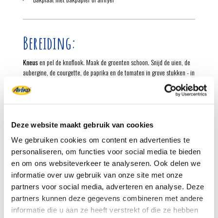
Bereiding:
Kneus
en pel de knoflook. Maak de groenten schoon. Snijd de uien, de
aubergine, de courgette, de paprika en de tomaten in grove stukken - in
kleinere blokjes snijden kan ook!
Verhit
in een hapjespan de olijfolie. Fruit de ui en de knoflook 2
minuten. Voeg de aubergine, de courgette en de paprika toe en bak 5
minuten mee.
Deze website maakt gebruik van cookies
Schep
de tomaten met de provençaalse kruiden erdoor. Voeg de takjes
We gebruiken cookies om content en advertenties te
tijm met zout en peper naar smaak toe en draai het vuur laag. Stoof de
personaliseren, om functies voor social media te bieden
groenten afgedekt in 15 minuten gaar.
en om ons websiteverkeer te analyseren. Ook delen we
informatie over uw gebruik van onze site met onze
Bereid
intussen de friet volgens de aanwijzingen op de verpakking
goudbruin en krokant in de oven of airfryer. Leg de camembert tussen de
partners voor social media, adverteren en analyse. Deze
groenten in de hapjespan en stoof 5 minuten mee.
partners kunnen deze gegevens combineren met andere
informatie die u aan ze heeft verstrekt of die ze hebben
Schep
de friet met de ratatouille en de kaas op een schaal en serveer