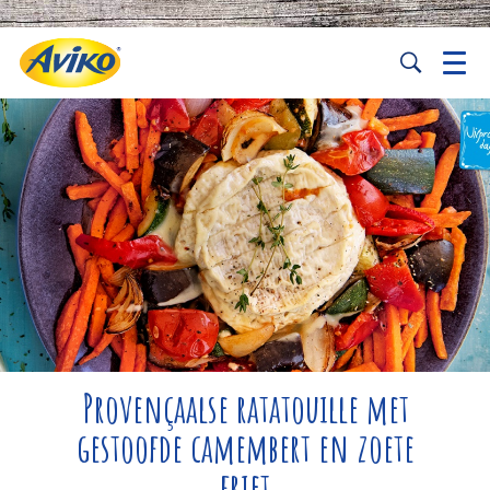
Provençaalse ratatouille met
gestoofde camembert en zoete
friet