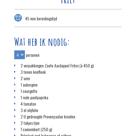
45 min bereidingstijd
Wat heb ik nodig:
personen
2 verpakkingen Zoete Aardappel Frites (à 450 g)
3 tenen knoflook
2 uien
1 aubergine
1 courgette
1 rode puntpaprika
4 tomaten
3 el olijfolie
2 tl gedroogde Provençaalse kruiden
2 takjes tijm
1 camembert (250 g)
Bakplaat met bakpapier of airfryer