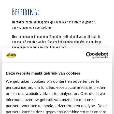
Bereiding:
Bereid
de zoete aardappelblokjes in de oven of airfryer volgens de
aanwijzingen op de verpakking.
Doe
de couscous in een kom. Schenk er 250 ml heet water bij. Laat de
couscous 5 minuten wellen. Rooster het amandelschaafsel in een droge
koekenpan goudbruin en schud op een bord.
Verhit
in een koekenpan 3 eetlepels olijfolie. Bestrooi de lamsfilet met
zout en peper. Bak het vlees in 2-3 minuten per kant bruin en vanbinnen
rosé of net gaar.
Deze website maakt gebruik van cookies
Roer
de couscous met een vork los. Schep de aardappelblokjes, de
sjalot, de koriander, de granaatappelpitten en het amandelschaafsel
We gebruiken cookies om content en advertenties te
erdoor. Voeg de resterende 3 eetlepels olijfolie toe en breng op smaak
personaliseren, om functies voor social media te bieden
met zout en peper.
en om ons websiteverkeer te analyseren. Ook delen we
informatie over uw gebruik van onze site met onze
Schep
wat couscous op 4 borden en leg er de lamsfilet, in plakjes
partners voor social media, adverteren en analyse. Deze
gesneden, bij. Serveer met de rest van de couscous en de partjes
limoen.
partners kunnen deze gegevens combineren met andere