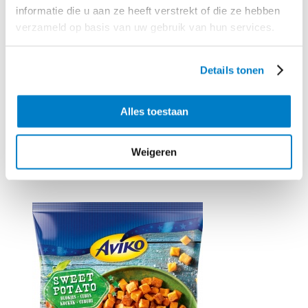
informatie die u aan ze heeft verstrekt of die ze hebben
verzameld op basis van uw gebruik van hun services.
Geroosterde zoete aardappel is heerlijk door couscous met veel verse
koriander. De knapperige granaatappelpitjes en amandel zorgen voor een
feestelijk tintje.
Details tonen
Tip:
Ook lekker bij de couscous met zoete aardappel zijn kalkoenfilet,
lamskoteletjes of gebakken grote garnalen.
Alles toestaan
Weigeren
Benodigd product