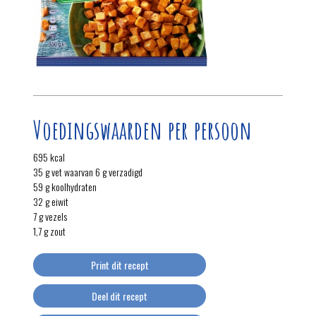
Voedingswaarden per persoon
695 kcal
35 g vet waarvan 6 g verzadigd
59 g koolhydraten
32 g eiwit
7 g vezels
1,7 g zout
Print dit recept
Deel dit recept