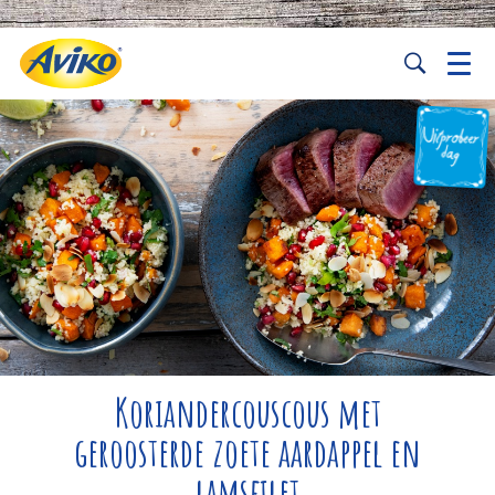
Koriandercouscous met
geroosterde zoete aardappel en
lamsfilet