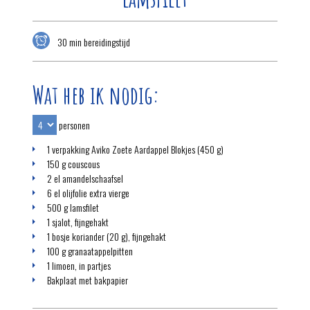
30 min bereidingstijd
Wat heb ik nodig:
personen
1 verpakking Aviko Zoete Aardappel Blokjes (450 g)
150 g couscous
2 el amandelschaafsel
6 el olijfolie extra vierge
500 g lamsfilet
1 sjalot, fijngehakt
1 bosje koriander (20 g), fijngehakt
100 g granaatappelpitten
1 limoen, in partjes
Bakplaat met bakpapier