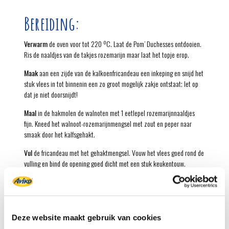
Bereiding:
Verwarm
de oven voor tot 220 ºC. Laat de Pom’ Duchesses ontdooien.
Ris de naaldjes van de takjes rozemarijn maar laat het topje erop.
Maak
aan een zijde van de kalkoenfricandeau een inkeping en snijd het
stuk vlees in tot binnenin een zo groot mogelijk zakje ontstaat; let op
dat je niet doorsnijdt!
Maal
in de hakmolen de walnoten met 1 eetlepel rozemarijnnaaldjes
fijn. Kneed het walnoot-rozemarijnmengsel met zout en peper naar
smaak door het kalfsgehakt.
Vul
de fricandeau met het gehaktmengsel. Vouw het vlees goed rond de
vulling en bind de opening goed dicht met een stuk keukentouw.
Smelt
in een braadpan de boter. Bestrooi de fricandeau met zout en
peper. Bak het vlees rondom bruin en braad het dan in 40-45 minuten
met de deksel schuin op de pan goudbruin en gaar. Keer de fricandeau
regelmatig.
Deze website maakt gebruik van cookies