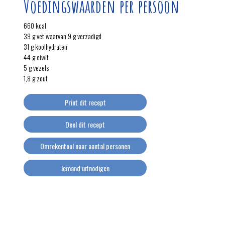
Voedingswaarden per persoon
660 kcal
39 g vet waarvan 9 g verzadigd
31 g koolhydraten
44 g eiwit
5 g vezels
1,8 g zout
Print dit recept
Deel dit recept
Omrekentool naar aantal personen
Iemand uitnodigen