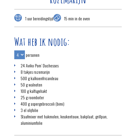
1 uur bereidingstijd
15 min in de oven
Wat heb ik nodig:
personen
24 Aviko Pom’ Duchesses
8 takjes rozemarijn
500 g kalkoenfricandeau
50 g walnoten
100 g kalfsgehakt
25 g roomboter
400 g aspergebroccoli (bimi)
3 el olijfolie
Staafmixer met hakmolen, keukentouw, bakplaat, grillpan,
aluminiumfolie