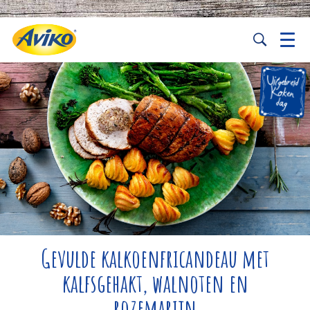
Gevulde kalkoenfricandeau met
kalfsgehakt, walnoten en
rozemarijn