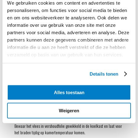
Rijg
de Pom’ Duchesses aan de takjes rozemarijn. Leg de spiesjes op de
We gebruiken cookies om content en advertenties te
bakplaat. Bak de aardappeltorentjes in de voorverwarmde oven in 15
personaliseren, om functies voor social media te bieden
minuten goudbruin en gaar.
en om ons websiteverkeer te analyseren. Ook delen we
informatie over uw gebruik van onze site met onze
Laat
de fricandeau onder aluminiumfolie 8-10 minuten rusten. Verhit de
grillpan. Bestrijk de aspergebroccoli dun met de olijfolie en gril ze in 6-
partners voor social media, adverteren en analyse. Deze
8 minuten beetgaar. Bestrooi met zout en peper naar smaak.
partners kunnen deze gegevens combineren met andere
informatie die u aan ze heeft verstrekt of die ze hebben
Snijd
de gevulde fricandeau in plakken en verdeel over 4 borden.
verzameld op basis van uw gebruik van hun services.
Serveer met de aardappel-rozemarijnspiesjes en de aspergebroccoli.
Gevuld vlees staat altijd feestelijk op tafel en valt bij iedereen in de
Details tonen
smaak. De malse kalkoenfricandeau is gevuld met kalfsgehakt, walnoten
en geurige rozemarijn.
Alles toestaan
Tip:
Vries de rest van de rozemarijnnaaldjes in, eventueel in kleine
porties zodat je ze snel aan een soep of saus kunt toevoegen.
Weigeren
Tip:
Tot na het vullen is de fricandeau al eerder voor te bereiden.
Bewaar het vlees in vershoudfolie gewikkeld in de koelkast en laat voor
het braden tijdig op kamertemperatuur komen.