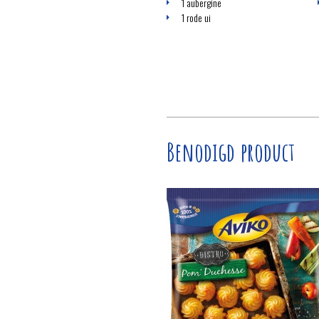
1 aubergine
1 rode ui
Benodigd product