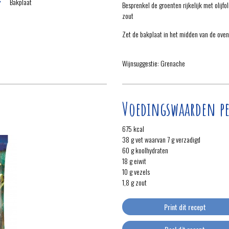
Bakplaat
Besprenkel de groenten rijkelijk met olijf
zout
Zet de bakplaat in het midden van de oven 
Wijnsuggestie: Grenache
Voedingswaarden pe
675 kcal
38 g vet waarvan 7 g verzadigd
60 g koolhydraten
18 g eiwit
10 g vezels
1,8 g zout
Print dit recept