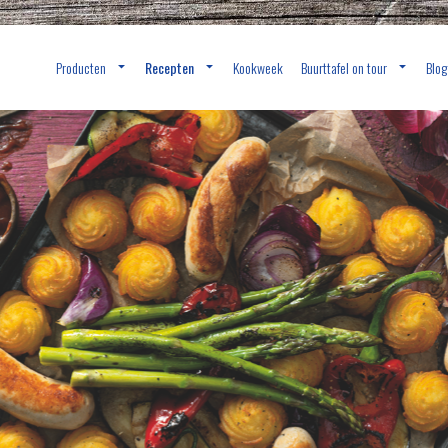
Producten
Recepten
Kookweek
Buurttafel on tour
Blog