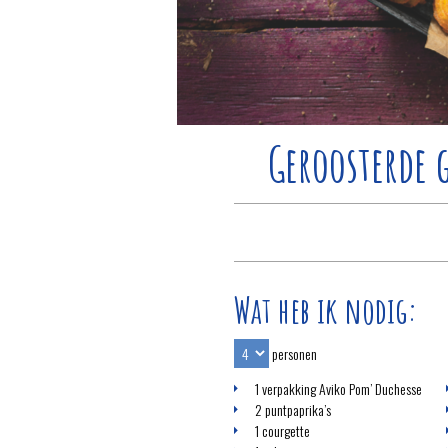
Geroosterde 
Wat heb ik nodig:
personen
1 verpakking Aviko Pom’ Duchesse
2 puntpaprika’s
1 courgette