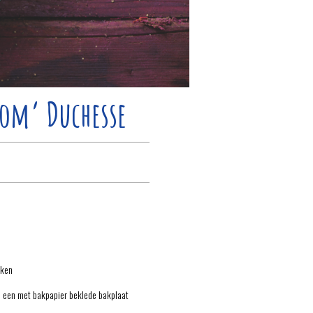
Pom’ Duchesse
kken
p een met bakpapier beklede bakplaat