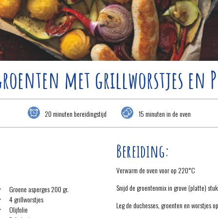
groenten met grillworstjes en 
20 minuten bereidingstijd
15 minuten in de oven
Bereiding:
Verwarm de oven voor op 220°C
Snijd de groentenmix in grove (platte) stu
Groene asperges 200 gr.
4 grillworstjes
Leg de duchesses, groenten en worstjes o
Olijfolie